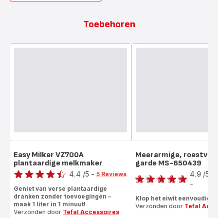
Toebehoren
Easy Milker VZ700A
Meerarmige, roestvrij
plantaardige melkmaker
garde MS-650439
Score
Score
4.4
/5
-
4.9
/5
5 Reviews
ratings.4.4
-
ratings.4.9
Geniet van verse plantaardige
dranken zonder toevoegingen –
Klop het eiwit eenvoudig o
maak 1 liter in 1 minuut!
Verzonden door
Tefal Acce
Verzonden door
Tefal Accessoires