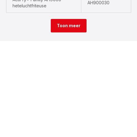
AH900030
heteluchtfriteuse
Toon meer