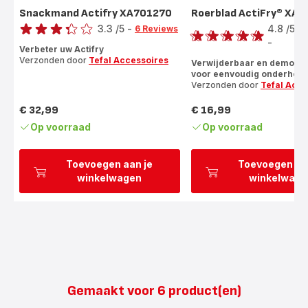
Snackmand Actifry XA701270
Roerblad ActiFry® XA
Score
Score
3.3
/5
-
4.8
/5
6 Reviews
ratings.3.3
-
ratings.4.8
Verbeter uw Actifry
Verzonden door
Tefal Accessoires
Verwijderbaar en demont
voor eenvoudig onderhou
Verzonden door
Tefal Acce
€ 32,99
€ 16,99
Prijs
Prijs
Op voorraad
Op voorraad
Toevoegen aan je
Toevoegen aa
winkelwagen
winkelwage
Gemaakt voor 6 product(en)