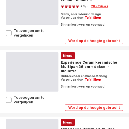
Score
4.9
/5
-
20 Reviews
ratings.4.9
Slank, zeer robuust design
Verzonden door
Tefal Shop
Binnenkort weer op voorraad
Toevoegen om te
Jamie
vergelijken
Oliver
Word op de hoogte gebracht
Jamie
Cook
Oliver
Smart
Cook
wokpan
Smart
Nieuw
28
wokpan
Experience Ceram keramische
28
cm
Multipan 26 cm + deksel -
cm
-
-
inductie
inductie
inductie
Onbreekbaar en krasbestendig
Verzonden door
Tefal Shop
Binnenkort weer op voorraad
Toevoegen om te
Experience
vergelijken
Ceram
Word op de hoogte gebracht
Experience
keramische
Ceram
Multipan
keramische
26
Multipan
Nieuw
cm
26