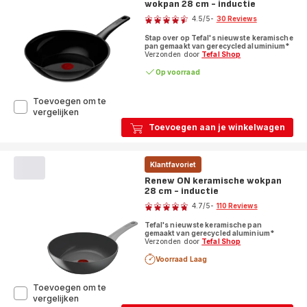
wokpan 28 cm - inductie
Score
4.5
/5
-
30 Reviews
ratings.4.5
Stap over op Tefal's nieuwste keramische
pan gemaakt van gerecycled aluminium*
Verzonden door
Tefal Shop
Op voorraad
Toevoegen om te
Renew
vergelijken
Black
Toevoegen aan je winkelwagen
ON
keramische
wokpan
Klantfavoriet
28
cm
Renew ON keramische wokpan
-
28 cm - inductie
Score
inductie
4.7
/5
-
110 Reviews
ratings.4.7
Tefal's nieuwste keramische pan
gemaakt van gerecycled aluminium*
Verzonden door
Tefal Shop
Voorraad Laag
Toevoegen om te
Renew
vergelijken