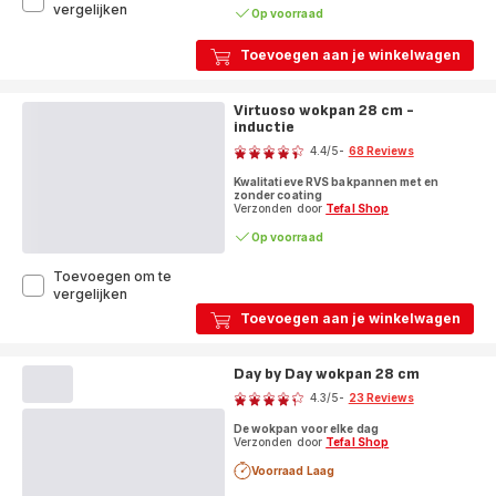
Experience
vergelijken
Op voorraad
Ceram
keramische
Toevoegen aan je winkelwagen
wokpan
28
cm
Virtuoso wokpan 28 cm -
-
inductie
Score
Fusion
Core
4.4
/5
-
68 Reviews
ratings.4.4
-
Kwalitatieve RVS bakpannen met en
inductie
zonder coating
Verzonden door
Tefal Shop
Op voorraad
Toevoegen om te
Virtuoso
vergelijken
wokpan
Toevoegen aan je winkelwagen
28
cm
-
Day by Day wokpan 28 cm
Score
inductie
4.3
/5
-
23 Reviews
ratings.4.3
De wokpan voor elke dag
Verzonden door
Tefal Shop
Voorraad Laag