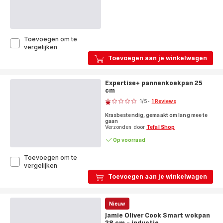
Toevoegen om te
Day
vergelijken
by
Toevoegen aan je winkelwagen
Day
wokpan
28
Expertise+ pannenkoekpan 25
cm
cm
Score
1
/5
-
1 Reviews
Beoordeling
Krasbestendig, gemaakt om lang mee te
met
gaan
één
Verzonden door
Tefal Shop
ster
Op voorraad
(gemiddeld)
Toevoegen om te
Expertise+
vergelijken
pannenkoekpan
Toevoegen aan je winkelwagen
25
cm
Nieuw
Jamie Oliver Cook Smart wokpan
28 cm - inductie