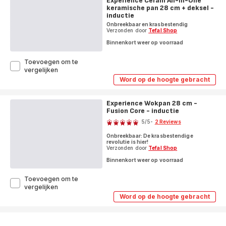
Experience Ceram All-in-One
cm
+
keramische pan 28 cm + deksel -
+
deksel
deksel
inductie
-
-
inductie
Onbreekbaar en krasbestendig
inductie
Verzonden door
Tefal Shop
Binnenkort weer op voorraad
Toevoegen om te
Experience
vergelijken
Ceram
Word op de hoogte gebracht
Experience
All-
Ceram
in-
All-
One
Experience Wokpan 28 cm -
in-
keramische
Fusion Core - inductie
One
Score
keramische
pan
5
/5
-
2 Reviews
pan
28
Beoordeling
28
cm
Onbreekbaar: De krasbestendige
met
cm
+
revolutie is hier!
+
vijf
Verzonden door
Tefal Shop
deksel
deksel
-
sterren
-
Binnenkort weer op voorraad
inductie
inductie
(gemiddeld)
Toevoegen om te
Experience
vergelijken
Wokpan
Word op de hoogte gebracht
Experience
28
Wokpan
cm
28
-
cm