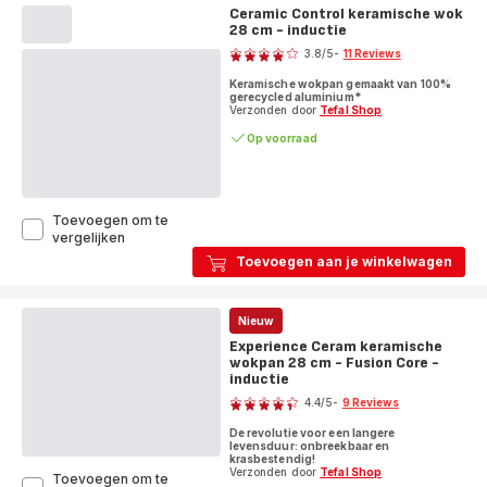
Enjoy
Ceramic Control keramische wok
keramische
28 cm - inductie
Score
wokpan
3.8
/5
-
11 Reviews
28cm
ratings.3.8
-
Keramische wokpan gemaakt van 100%
inductie
gerecycled aluminium*
Verzonden door
Tefal Shop
Op voorraad
Toevoegen om te
Ceramic
vergelijken
Control
Toevoegen aan je winkelwagen
keramische
wok
28
Nieuw
cm
-
Experience Ceram keramische
inductie
wokpan 28 cm - Fusion Core -
inductie
Score
4.4
/5
-
9 Reviews
ratings.4.4
De revolutie voor een langere
levensduur: onbreekbaar en
krasbestendig!
Verzonden door
Tefal Shop
Toevoegen om te