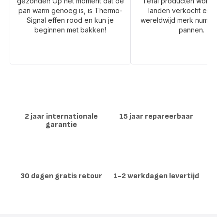
gezonder! Op het moment dat de
Tefal producten worden
pan warm genoeg is, is Thermo-
landen verkocht en w
Signal effen rood en kun je
wereldwijd merk numme
beginnen met bakken!
pannen.
2 jaar internationale
15 jaar repareerbaar
garantie
30 dagen gratis retour
1-2 werkdagen levertijd