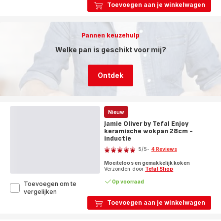
ON
Toevoegen aan je winkelwagen
keramische
wokpan
28
cm
Pannen keuzehulp
-
inductie
Welke pan is geschikt voor mij?
Ontdek
Nieuw
Jamie Oliver by Tefal Enjoy
keramische wokpan 28cm -
inductie
Score
5
/5
-
4 Reviews
Beoordeling
Moeiteloos en gemakkelijk koken
met
Verzonden door
Tefal Shop
vijf
Op voorraad
Toevoegen om te
sterren
Jamie
vergelijken
(gemiddeld)
Oliver
Toevoegen aan je winkelwagen
by
Tefal