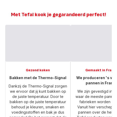
Fusion
-
Fusion
Core
Core
-
-
inductie
Met Tefal kook je gegarandeerd perfect!
inductie
Gezond koken
Gemaakt in Frankr
Bakken met de Thermo-Signal
We produceren 's wer
pannen in Frankr
Dankzij de Thermo-Signal zorgen
we ervoor dat jij kunt bakken op
We zijn gevestigd in Fr
de juiste temperatuur. Door te
waar de meeste pannen
bakken op de juiste temperatuur
fabrieken worden ge
behoud je kleuren, smaken en
Vanuit hier verschepe
voedingsstoffen en bak je dus
pannen over de hele 