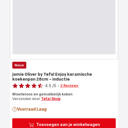
Nieuw
Jamie Oliver by Tefal Enjoy keramische
koekenpan 28cm - inductie
Score
4.5
/5
-
2 Reviews
ratings.4.5
Moeiteloos en gemakkelijk koken
Verzonden door
Tefal Shop
Voorraad Laag
Toevoegen aan je winkelwagen