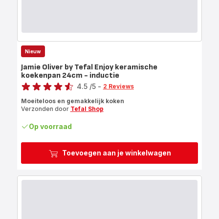
Nieuw
Jamie Oliver by Tefal Enjoy keramische
koekenpan 24cm - inductie
Score
4.5
/5
-
2 Reviews
ratings.4.5
Moeiteloos en gemakkelijk koken
Verzonden door
Tefal Shop
Op voorraad
Toevoegen aan je winkelwagen