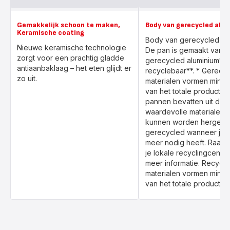
Gemakkelijk schoon te maken,
Body van gerecycled alu
Keramische coating
Body van gerecycled alu
Nieuwe keramische technologie
De pan is gemaakt van
zorgt voor een prachtig gladde
gerecycled aluminium* e
antiaanbaklaag – het eten glijdt er
recyclebaar**. * Gerecy
zo uit.
materialen vormen mini
van het totale product. *
pannen bevatten uit dez
waardevolle materialen 
kunnen worden hergebru
gerecycled wanneer je h
meer nodig heeft. Raad
je lokale recyclingcentr
meer informatie. Recycl
materialen vormen mini
van het totale product.