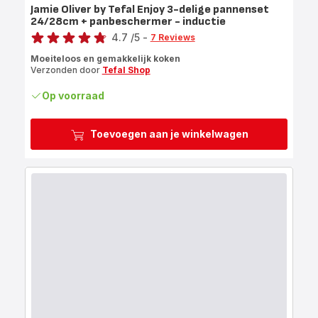
Jamie Oliver by Tefal Enjoy 3-delige pannenset
24/28cm + panbeschermer - inductie
Score
4.7
/5
-
7 Reviews
ratings.4.7
Moeiteloos en gemakkelijk koken
Verzonden door
Tefal Shop
Op voorraad
Toevoegen aan je winkelwagen