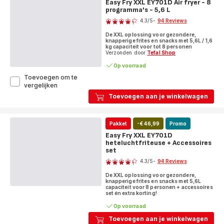
Easy Fry XXL EY701D Air fryer - 8
EY905B
programma's - 5,6 L
Score
Air
4.3
/5
-
94 Reviews
fryer
ratings.4.3
met
De XXL oplossing voor gezondere,
dubbele
knapperige frites en snacks met 5,6L / 1,6
lades
kg capaciteit voor tot 8 personen
Verzonden door
Tefal Shop
-
8
Op voorraad
programma's
Toevoegen om te
-
Easy
vergelijken
8,3
Fry
L
Toevoegen aan je winkelwagen
XXL
EY701D
Air
Pakket
-€ 46,99
Promo
fryer
-
Easy Fry XXL EY701D
8
heteluchtfriteuse + Accessoires
programma's
set
Score
-
4.3
/5
-
94 Reviews
5,6
ratings.4.3
L
De XXL oplossing voor gezondere,
knapperige frites en snacks met 5,6L
capaciteit voor 8 personen + accessoires
set én extra korting!
Op voorraad
Toevoegen aan je winkelwagen