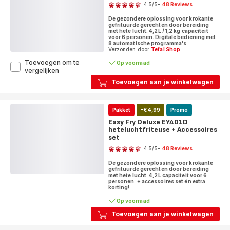
4.5
/5
-
48 Reviews
10
ratings.4.5
programma's
De gezondere oplossing voor krokante
-
gefrituurde gerechten door bereiding
5
met hete lucht. 4,2L / 1,2 kg capaciteit
voor 6 personen. Digitale bediening met
L
8 automatische programma's
Verzonden door
Tefal Shop
Toevoegen om te
Op voorraad
Easy
vergelijken
Fry
Toevoegen aan je winkelwagen
Deluxe
EY401D
Air
Pakket
-€ 4,99
Promo
fryer
-
Easy Fry Deluxe EY401D
8
heteluchtfriteuse + Accessoires
programma's
set
Score
-
4.5
/5
-
48 Reviews
4,2
ratings.4.5
L
De gezondere oplossing voor krokante
gefrituurde gerechten door bereiding
met hete lucht. 4,2L capaciteit voor 6
personen. + accessoires set én extra
korting!
Op voorraad
Toevoegen aan je winkelwagen