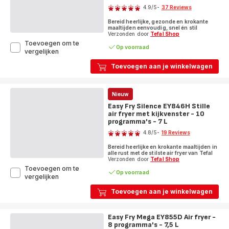
en
4.9
/5
-
37 Reviews
infraroodtechnologie
ratings.4.9
-
Bereid heerlijke, gezonde en krokante
7
maaltijden eenvoudig, snel én stil
Verzonden door
Tefal Shop
programma's
-
Toevoegen om te
Op voorraad
9L
Easy
vergelijken
Fry
Toevoegen aan je winkelwagen
Smart
&
Silence
XXL
Nieuw
EY876D
Easy Fry Silence EY846H Stille
Stille
air fryer met kijkvenster - 10
air
programma's - 7 L
Score
fryer
met
4.8
/5
-
19 Reviews
ratings.4.8
kijkvenster
Bereid heerlijke en krokante maaltijden in
-
alle rust met de stilste air fryer van Tefal
Smart
Verzonden door
Tefal Shop
Assist
Toevoegen om te
Op voorraad
-
Easy
vergelijken
7
Fry
L
Toevoegen aan je winkelwagen
Silence
EY846H
Stille
Easy Fry Mega EY855D Air fryer -
air
8 programma's - 7,5 L
fryer
Score