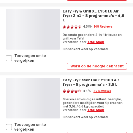
&
Fry
Grill
&
Dual
Easy Fry & Grill XL EY5018 Air
Grill
EY905D
fryer 2in1 - 8 programma's - 4,6
Dual
EY905D
air
L
Score
air
fryer
4.5
/5
-
149 Reviews
fryer
met
ratings.4.5
met
dubbele
De eerste gezondere 2-in-1 friteuse en
dubbele
lades
grill, van Tefal
lades
Verzonden door
Tefal Shop
-
-
8
8
Binnenkort weer op voorraad
programma's
programma's
Toevoegen om te
-
-
Easy
vergelijken
8,3
8,3
Fry
L
Word op de hoogte gebracht
L
Easy
&
Fry
Grill
&
XL
Easy Fry Essential EY1308 Air
Grill
EY5018
fryer - 5 programma's - 3,5 L
XL
Score
EY5018
Air
4.3
/5
-
37 Reviews
Air
fryer
ratings.4.3
fryer
2in1
Snel en eenvoudig resultaat: heerlijke,
2in1
-
gezondere maaltijden voor 4 personen
-
met 3,5L / 0,6 kg capaciteit
8
8
Verzonden door
Tefal Shop
programma's
programma's
-
Binnenkort weer op voorraad
-
4,6
4,6
Toevoegen om te
L
L
Easy
vergelijken