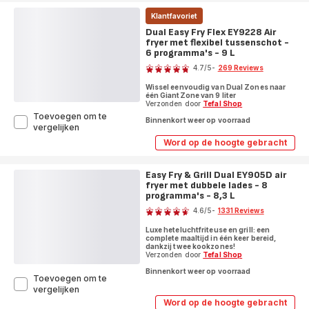
Klantfavoriet
Dual Easy Fry Flex EY9228 Air
fryer met flexibel tussenschot -
6 programma's - 9 L
Score
4.7
/5
-
269 Reviews
ratings.4.7
Wissel eenvoudig van Dual Zones naar
één GiantZone van 9 liter
Verzonden door
Tefal Shop
Toevoegen om te
Binnenkort weer op voorraad
Dual
vergelijken
Easy
Word op de hoogte gebracht
Dual
Fry
Easy
Flex
Fry
EY9228
Easy Fry & Grill Dual EY905D air
Flex
Air
fryer met dubbele lades - 8
EY9228
fryer
Air
programma's - 8,3 L
Score
met
fryer
4.6
/5
-
1331 Reviews
met
flexibel
ratings.4.6
flexibel
tussenschot
Luxe heteluchtfriteuse en grill: een
tussenschot
-
complete maaltijd in één keer bereid,
-
dankzij twee kookzones!
6
6
Verzonden door
Tefal Shop
programma's
programma's
-
-
Binnenkort weer op voorraad
Toevoegen om te
9
9
Easy
vergelijken
L
L
Fry
Word op de hoogte gebracht
Easy