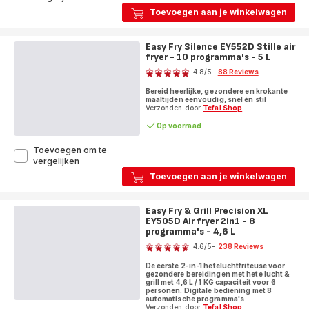
Fry
Assist-
Toevoegen aan je winkelwagen
Oven
systeem
&
Grill
Easy Fry Silence EY552D Stille air
FW5018
fryer - 10 programma's - 5 L
Score
Air
4.8
/5
-
88 Reviews
fryer
ratings.4.8
9in1
Bereid heerlijke, gezondere en krokante
-
maaltijden eenvoudig, snel én stil
8
Verzonden door
Tefal Shop
programma's
Op voorraad
-
11
Toevoegen om te
L
Easy
vergelijken
Fry
Toevoegen aan je winkelwagen
Silence
EY552D
Stille
Easy Fry & Grill Precision XL
air
EY505D Air fryer 2in1 - 8
fryer
programma's - 4,6 L
Score
-
4.6
/5
-
238 Reviews
10
ratings.4.6
programma's
De eerste 2-in-1 heteluchtfriteuse voor
-
gezondere bereidingen met hete lucht &
5
grill met 4,6 L / 1 KG capaciteit voor 6
personen. Digitale bediening met 8
L
automatische programma's
Verzonden door
Tefal Shop