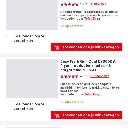
met
4.7
/5
-
61 Reviews
kijkvenster
ratings.4.7
-
De extra grote heteluchtfriteuse, ideaal
om familie en gasten mee te verwennen
10
Verzonden door
Tefal Shop
programma's
-
Op voorraad
7
L
Toevoegen om te
Easy
vergelijken
Fry
Toevoegen aan je winkelwagen
Mega
EY855D
Air
Easy Fry & Grill Dual EY905B Air
fryer
fryer met dubbele lades - 8
-
programma's - 8,3 L
Score
8
4.6
/5
-
1331 Reviews
programma's
ratings.4.6
-
Luxe air fryer en grill: een complete
7,5
maaltijd in één keer bereid, dankzij twee
L
kookzones!
Verzonden door
Tefal Shop
Op voorraad
Toevoegen om te
Easy
vergelijken
Fry
Toevoegen aan je winkelwagen
&
Grill
Dual