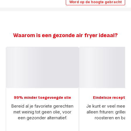
Fry
Word op de hoogte gebracht
Easy
Essential
Fry
EY1308
Essential
Air
EY1308
fryer
Air
fryer
-
-
5
5
programma's
Waarom is een gezonde air fryer ideaal?
programma's
-
-
3,5
3,5
L
L
99% minder toegevoegde olie
Eindeloze receptid
Bereid al je favoriete gerechten
Je kunt er veel meer 
met weinig tot geen olie, voor
alleen frituren: grillen,
een gezonder alternatief.
roosteren en bakk