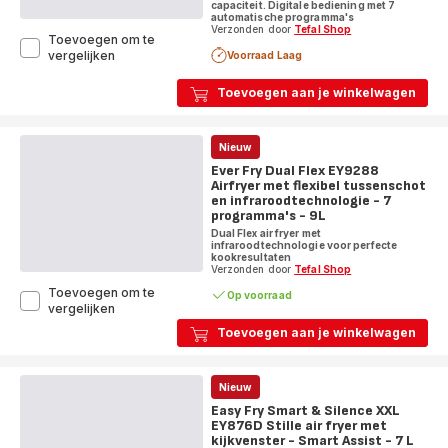
capaciteit. Digitale bediening met 7
4
automatische programma's
L
Verzonden door
Tefal Shop
Toevoegen om te
Easy
vergelijken
Voorraad Laag
Fry
Grill
Toevoegen aan je winkelwagen
&
Steam
FW2018
Nieuw
Air
fryer
Ever Fry Dual Flex EY9288
3in1
Airfryer met flexibel tussenschot
-
en infraroodtechnologie - 7
programma's - 9L
7
programma's
Dual Flex air fryer met
infraroodtechnologie voor perfecte
-
kookresultaten
6,9
Verzonden door
Tefal Shop
L
Toevoegen om te
Op voorraad
Ever
vergelijken
Fry
Toevoegen aan je winkelwagen
Dual
Flex
EY9288
Airfryer
Nieuw
met
Easy Fry Smart & Silence XXL
flexibel
EY876D Stille air fryer met
tussenschot
kijkvenster - Smart Assist - 7 L
Score