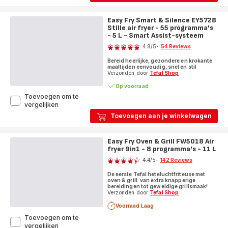
Easy Fry Smart & Silence EY5728
Stille air fryer - 55 programma's
- 5 L - Smart Assist-systeem
Score
4.8
/5
-
54 Reviews
ratings.4.8
Bereid heerlijke, gezondere en krokante
maaltijden eenvoudig, snel én stil
Verzonden door
Tefal Shop
Op voorraad
Toevoegen om te
Easy
vergelijken
Fry
Toevoegen aan je winkelwagen
Smart
&
Silence EY5728
Easy Fry Oven & Grill FW5018 Air
Stille
fryer 9in1 - 8 programma's - 11 L
Score
air
4.4
/5
-
142 Reviews
fryer
ratings.4.4
-
De eerste Tefal heteluchtfriteuse met
55
oven & grill: van extra knapperige
programma's
bereidingen tot geweldige grillsmaak!
Verzonden door
Tefal Shop
-
5
Voorraad Laag
L
Toevoegen om te
-
Easy
vergelijken
Smart