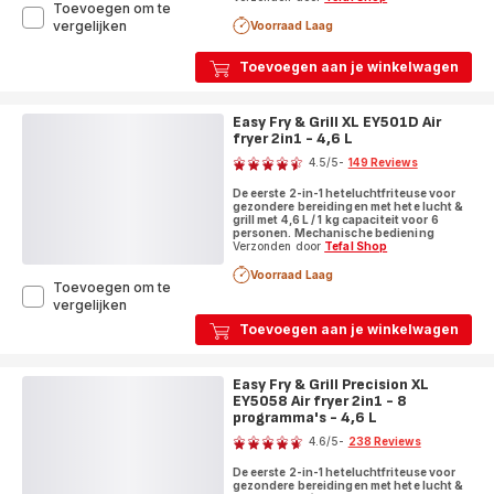
Toevoegen om te
Easy
vergelijken
Voorraad Laag
Fry
&
Toevoegen aan je winkelwagen
Grill
Precision
XL
Easy Fry & Grill XL EY501D Air
EY505D
fryer 2in1 - 4,6 L
Score
Air
4.5
/5
-
149 Reviews
fryer
ratings.4.5
2in1
De eerste 2-in-1 heteluchtfriteuse voor
-
gezondere bereidingen met hete lucht &
8
grill met 4,6 L / 1 kg capaciteit voor 6
personen. Mechanische bediening
programma's
Verzonden door
Tefal Shop
-
4,6
Voorraad Laag
Toevoegen om te
L
Easy
vergelijken
Fry
Toevoegen aan je winkelwagen
&
Grill
XL
Easy Fry & Grill Precision XL
EY501D
EY5058 Air fryer 2in1 - 8
Air
programma's - 4,6 L
Score
fryer
4.6
/5
-
238 Reviews
2in1
ratings.4.6
-
De eerste 2-in-1 heteluchtfriteuse voor
4,6
gezondere bereidingen met hete lucht &