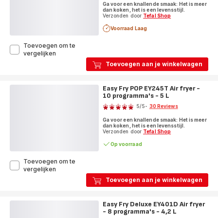
Ga voor een knallende smaak: Het is meer
met
-
dan koken, het is een levensstijl.
5
vijf
Verzonden door
Tefal Shop
L
sterren
Voorraad Laag
(gemiddeld)
Toevoegen om te
Easy
vergelijken
Fry
Toevoegen aan je winkelwagen
POP
EY2454
Air
Easy Fry POP EY245T Air fryer -
fryer
10 programma's - 5 L
Score
-
5
/5
-
30 Reviews
10
Beoordeling
programma's
Ga voor een knallende smaak: Het is meer
met
-
dan koken, het is een levensstijl.
5
vijf
Verzonden door
Tefal Shop
L
sterren
Op voorraad
(gemiddeld)
Toevoegen om te
Easy
vergelijken
Fry
Toevoegen aan je winkelwagen
POP
EY245T
Air
Easy Fry Deluxe EY401D Air fryer
fryer
- 8 programma's - 4,2 L
Score
-