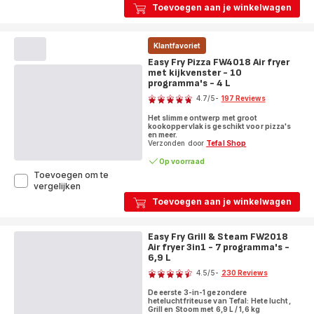
Infrared
Toevoegen aan je winkelwagen
EY832H
Air
fryer
Klantfavoriet
met
Easy Fry Pizza FW4018 Air fryer
infraroodtechnologie
met kijkvenster - 10
-
programma's - 4 L
7
Score
programma's
4.7
/5
-
197 Reviews
-
ratings.4.7
7
Het slimme ontwerp met groot
kookoppervlak is geschikt voor pizza's
L
en meer.
Verzonden door
Tefal Shop
Op voorraad
Toevoegen om te
Easy
vergelijken
Fry
Toevoegen aan je winkelwagen
Pizza
FW4018
Air
Easy Fry Grill & Steam FW2018
fryer
Air fryer 3in1 - 7 programma's -
met
6,9 L
Score
kijkvenster
4.5
/5
-
230 Reviews
-
ratings.4.5
10
De eerste 3-in-1 gezondere
programma's
heteluchtfriteuse van Tefal: Hete lucht,
-
Grill en Stoom met 6,9 L / 1,6 kg