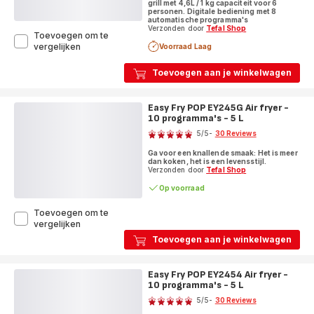
L
grill met 4,6L / 1 kg capaciteit voor 6
personen. Digitale bediening met 8
automatische programma's
Verzonden door
Tefal Shop
Toevoegen om te
Easy
vergelijken
Voorraad Laag
Fry
&
Toevoegen aan je winkelwagen
Grill
Precision
XL
Easy Fry POP EY245G Air fryer -
EY5058
10 programma's - 5 L
Score
Air
5
/5
-
30 Reviews
fryer
Beoordeling
2in1
Ga voor een knallende smaak: Het is meer
met
-
dan koken, het is een levensstijl.
8
vijf
Verzonden door
Tefal Shop
programma's
sterren
Op voorraad
-
(gemiddeld)
4,6
Toevoegen om te
L
Easy
vergelijken
Fry
Toevoegen aan je winkelwagen
POP
EY245G
Air
Easy Fry POP EY2454 Air fryer -
fryer
10 programma's - 5 L
Score
-
5
/5
-
30 Reviews
10
Beoordeling
programma's