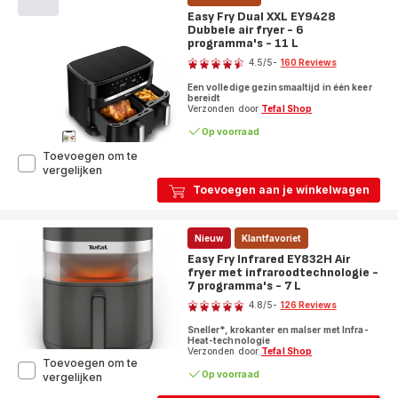
Easy Fry Dual XXL EY9428
Dubbele air fryer - 6
programma's - 11 L
Score
4.5
/5
-
160 Reviews
ratings.4.5
Een volledige gezinsmaaltijd in één keer
bereidt
Verzonden door
Tefal Shop
Op voorraad
Toevoegen om te
Easy
vergelijken
Fry
Toevoegen aan je winkelwagen
Dual
XXL
EY9428
Nieuw
Klantfavoriet
Dubbele
air
Easy Fry Infrared EY832H Air
fryer
fryer met infraroodtechnologie -
-
7 programma's - 7 L
Score
6
4.8
/5
-
126 Reviews
programma's
ratings.4.8
-
Sneller*, krokanter en malser met Infra-
11
Heat-technologie
Verzonden door
Tefal Shop
L
Toevoegen om te
Op voorraad
Easy
vergelijken
Fry