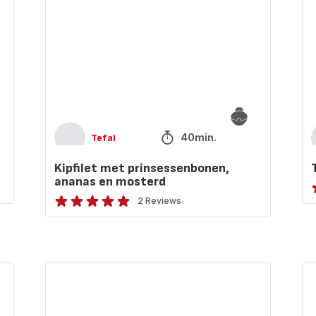
en
mosterd
40min.
Tefal
Kipfilet met prinsessenbonen,
ananas en mosterd
B
2 Reviews
Beoordeling
met
v
vijf
s
sterren
(
Zweedse
Ki
(gemiddeld)
Kanelbullars
ge
me
ka