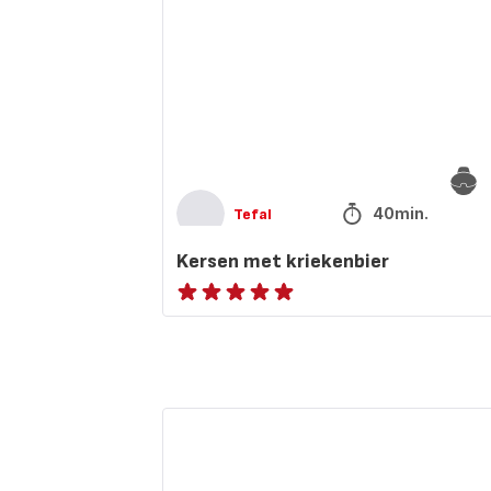
40min.
Tefal
Kersen met kriekenbier
Beoordeling
met
vijf
sterren
(gemiddeld)
Calamaris
a
la
Romana