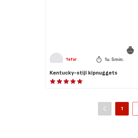
1u. 5min.
Tefal
Kentucky-stijl kipnuggets
Beoordeling
met
vijf
sterren
1
navigation.pag
-
(gemiddeld)
navigat