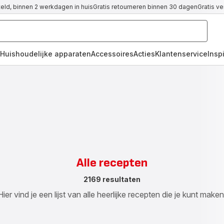
teld, binnen 2 werkdagen in huis
Gratis retourneren binnen 30 dagen
Gratis v
Huishoudelijke apparaten
Accessoires
Acties
Klantenservice
Inspi
Alle recepten
2169 resultaten
Hier vind je een lijst van alle heerlijke recepten die je kunt maken