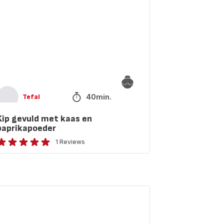
prikapoeder
40min.
Tefal
Kip gevuld met kaas en
paprikapoeder
1 Reviews
eoordeling
met
ijf
terren
diterrane
gemiddeld)
oentesaus