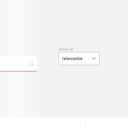
Sorteer op
relevantie
oeibare
kejes
t
ocolade