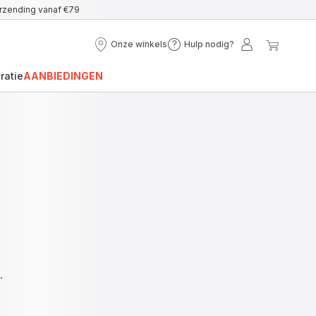
erzending vanaf €79
Onze winkels
Hulp nodig?
Onze
Hulp
Mijn
Mijn
winkels
nodig?
account
winke
ratie
AANBIEDINGEN
.