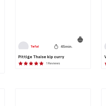
45min.
Tefal
Pittige Thaise kip curry
1 Reviews
Beoordeling
B
met
vijf
v
sterren
s
(gemiddeld)
(
Kipfilet
To
met
mo
prinsessenbonen,
ananas