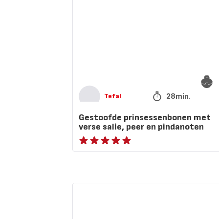
salie,
peer
en
pindanoten
28min.
Tefal
Gestoofde prinsessenbonen met
verse salie, peer en pindanoten
Beoordeling
met
vijf
sterren
Kersen
(gemiddeld)
met
kriekenbier