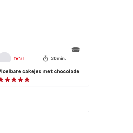
30min.
Tefal
Vloeibare cakejes met chocolade
eoordeling
met
ijf
terren
gemiddeld)
matenbasilicum
sselen