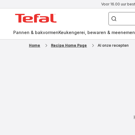
Voor 16.00 uur bes
Waar
ben
Tefal-
je
naar
startpagina
op
zoek?
Pannen & bakvormen
Keukengerei, bewaren & meenemen
Home
Recipe Home Page
Al onze recepten