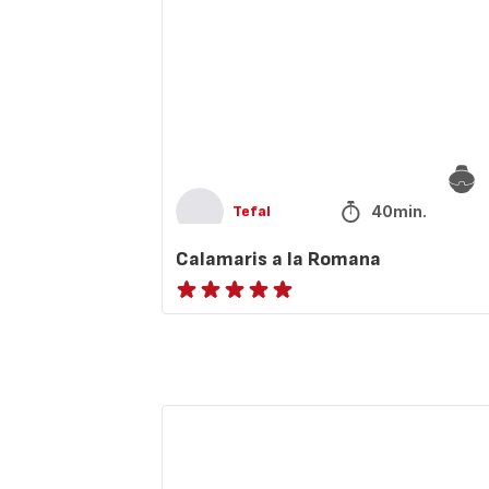
40min.
Tefal
Calamaris a la Romana
Beoordeling
met
vijf
sterren
(gemiddeld)
Kentucky-
stijl
kipnuggets