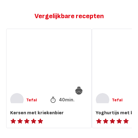
Vergelijkbare recepten
Kersen
Yoghurtijs
met
met
kriekenbier
kersen
40min.
Tefal
Tefal
Kersen met kriekenbier
Yoghurtijs met ke
Beoordeling
ratings.NaN
met