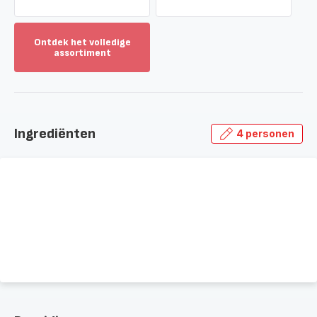
Ontdek het volledige
assortiment
Toon
meer
-
Ontdek
het
Ingrediënten
4 personen
volledige
assortiment
-