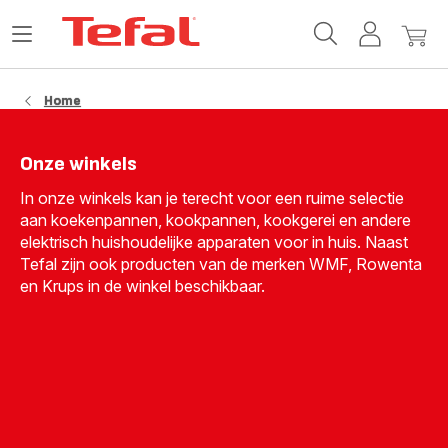
Tefal-
Open
Mijn
Mijn
startpagina
het
account
winke
menu
Home
Onze winkels
In onze winkels kan je terecht voor een ruime selectie
aan koekenpannen, kookpannen, kookgerei en andere
elektrisch huishoudelijke apparaten voor in huis. Naast
Tefal zijn ook producten van de merken WMF, Rowenta
en Krups in de winkel beschikbaar.