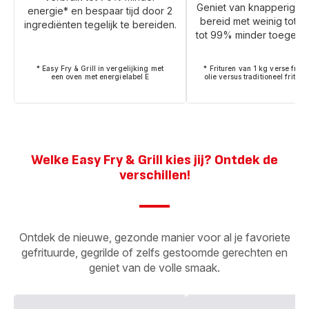
Geniet van knapperige r
energie* en bespaar tijd door 2
bereid met weinig tot ge
ingrediënten tegelijk te bereiden.
tot 99% minder toegevo
* Easy Fry & Grill in vergelijking met
* Frituren van 1 kg verse friet
een oven met energielabel E
olie versus traditioneel friture
Welke Easy Fry & Grill kies jij? Ontdek de
verschillen!
Ontdek de nieuwe, gezonde manier voor al je favoriete
gefrituurde, gegrilde of zelfs gestoomde gerechten en
geniet van de volle smaak.