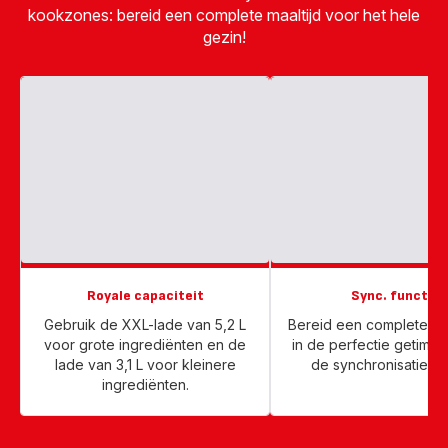
kookzones: bereid een complete maaltijd voor het hele
gezin!
Royale capaciteit
Sync. functie
Gebruik de XXL-lade van 5,2 L
Bereid een complete maa
voor grote ingrediënten en de
in de perfectie getimed
lade van 3,1 L voor kleinere
de synchronisatie fun
ingrediënten.