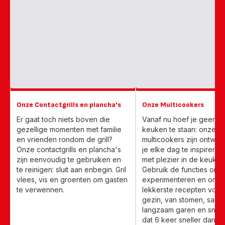
Onze Contactgrills en plancha's
Onze Multicookers
Er gaat toch niets boven die
Vanaf nu hoef je geen ur
gezellige momenten met familie
keuken te staan: onze
en vrienden rondom de grill?
multicookers zijn ontwik
Onze contactgrills en plancha's
je elke dag te inspireren
zijn eenvoudig te gebruiken en
met plezier in de keuken 
te reinigen: sluit aan enbegin. Gril
Gebruik de functies om t
vlees, vis en groenten om gasten
experimenteren en ontd
te verwennen.
lekkerste recepten voor
gezin, van stomen, saute
langzaam garen en snel
dat 6 keer sneller dan n