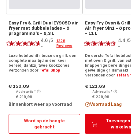
Easy Fry & Grill Dual EY905D air
Easy Fry Oven & Grill 
fryer met dubbele lades - 8
Air fryer 9in1 - 8 pro
programma's - 8,3 L
- 11 L
Score
Score
4.6
/5
4.4
/5
1328
1
Reviews
R
-
-
ratings.4.6
ratings.4.4
Luxe heteluchtfriteuse en grill: een
De eerste Tefal heteluchtf
complete maaltijd in één keer
met oven & grill: van extra
bereid, dankzij twee kookzones!
knapperige bereidingen to
Verzonden door
Tefal Shop
geweldige grillsmaak!
Verzonden door
Tefal Shop
€ 150,09
€ 121,69
Prijs
Prijs
Adviesprijs
*
Adviesprijs
*
€ 219,99
€ 229,99
Binnenkort weer op voorraad
Voorraad Laag
Word op de hoogte
Toevoegen aa
Easy
gebracht
winkelwage
Fry