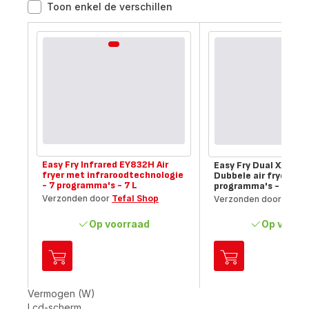
Toon enkel de verschillen
Vergelijkingstool
Easy Fry Infrared EY832H Air
Easy Fry Dual XXL E
fryer met infraroodtechnologie
Dubbele air fryer - 6
- 7 programma's - 7 L
programma's - 11 L
Verzonden door
Tefal Shop
Verzonden door
Tefal
Op voorraad
Op voorr
Toevoegen
Toevoegen
aan
aan
je
je
Vermogen (W)
winkelwagen
winkelwagen
Lcd-scherm