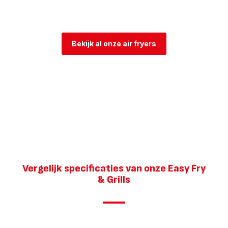
&
Grill
Dual
EY905D
air
Bekijk al onze air fryers
fryer
met
dubbele
lades
-
8
programma's
-
8,3
L
Vergelijk specificaties van onze Easy Fry
& Grills