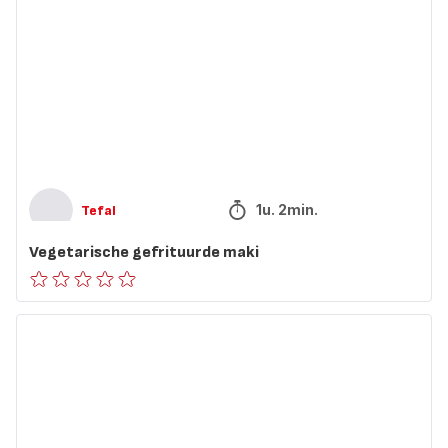
gefrituurde
maki
1u. 2min.
Tefal
Vegetarische gefrituurde maki
ratings.0
Steak
frites