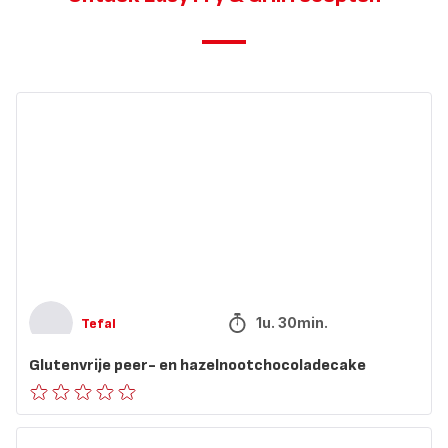
Glutenvrije
peer-
en
hazelnootchocoladecake
1u. 30min.
Tefal
Glutenvrije peer- en hazelnootchocoladecake
ratings.0
Vegetarische