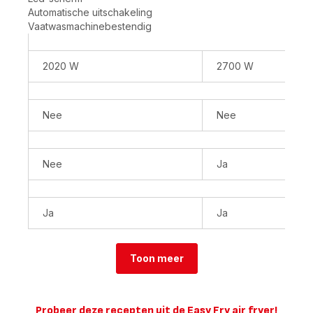
Easy
Easy
Automatische uitschakeling
Fry
Fry
Vaatwasmachinebestendig
Infrared
Dual
EY832H
XXL
Air
EY9428
2020 W
2700 W
fryer
Dubbele
met
air
infraroodtechnologie
fryer
Nee
Nee
-
-
7
6
programma's
programma's
-
-
Nee
Ja
7
11
L
L
Ja
Ja
Toon meer
Probeer deze recepten uit de Easy Fry air fryer!