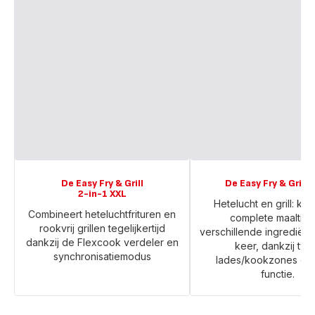
De Easy Fry & Grill
De Easy Fry & Grill 
2-in-1 XXL
Hetelucht en grill: ko
Combineert heteluchtfrituren en
complete maaltijd,
rookvrij grillen tegelijkertijd
verschillende ingrediënt
dankzij de Flexcook verdeler en
keer, dankzij tw
synchronisatiemodus
lades/kookzones en 
functie.