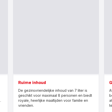
Ruime inhoud
G
De gezinsvriendelijke inhoud van 7 liter is
A
geschikt voor maximaal 8 personen en biedt
b
.
royale, heerlijke maaltijden voor familie en
a
vrienden.
t