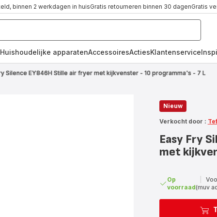
teld, binnen 2 werkdagen in huis
Gratis retourneren binnen 30 dagen
Gratis v
Huishoudelijke apparaten
Accessoires
Acties
Klantenservice
Inspi
ry Silence EY846H Stille air fryer met kijkvenster - 10 programma's - 7 L
Nieuw
Verkocht door :
Te
Easy Fry Si
met kijkven
Op
|
Voo
voorraad
(muv a