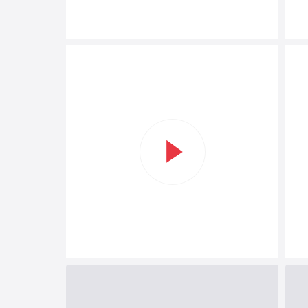
Start
-
Easy
Fry
Silence
EY846H
Stille
air
fryer
met
kijkvenster