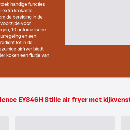
tdek handige functies
r extra krokante
om de bereiding in de
voorzijde voor
gen, 10 automatische
urregeling en een
ediënt tot in de
zuinige airfryer biedt
er koken een fluitje van
lence EY846H Stille air fryer met kijkvens