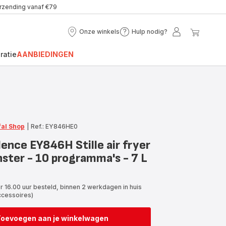
erzending vanaf €79
Onze winkels
Hulp nodig?
Onze
Hulp
Mijn
Mijn
winkels
nodig?
account
winke
ratie
AANBIEDINGEN
fal Shop
|
Ref.: EY846HE0
lence EY846H Stille air fryer
ster - 10 programma's - 7 L
r 16.00 uur besteld, binnen 2 werkdagen in huis
ccessoires)
Toevoegen aan je winkelwagen