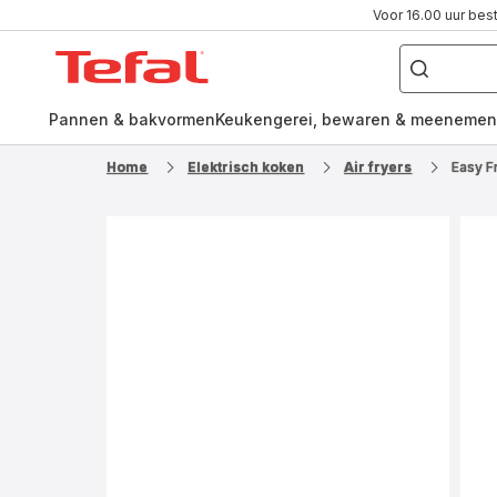
Voor 16.00 uur bes
Waar
ben
Tefal-
je
naar
startpagina
op
zoek?
Pannen & bakvormen
Keukengerei, bewaren & meenemen
Home
Elektrisch koken
Air fryers
Easy F