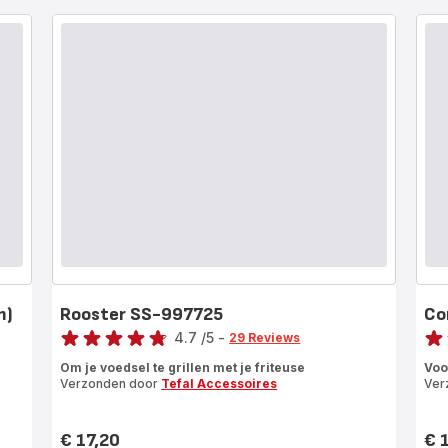
m)
Rooster SS-997725
Co
Score
Scor
4.7
/5
-
29 Reviews
ratings.4.7
Beo
Om je voedsel te grillen met je friteuse
Voo
met
Verzonden door
Tefal Accessoires
Ver
vijf
ste
(ge
€ 17,20
€ 
Prijs
Prij