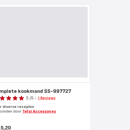
mplete kookmand SS-997727
e
5
/5
-
1 Reviews
ordeling
r diverse recepten
zonden door
Tefal Accessoires
rren
middeld)
15,20
s