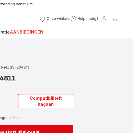
erzending vanaf €79
Onze winkels
Hulp nodig?
Onze
Hulp
Mijn
Mijn
winkels
nodig?
account
winke
ratie
AANBIEDINGEN
|
Ref.: SS-204811
04811
Compatibiliteit
nagaan
gen in huis
aan je winkelwagen