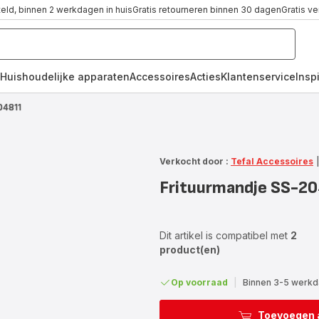
teld, binnen 2 werkdagen in huis
Gratis retourneren binnen 30 dagen
Gratis v
Huishoudelijke apparaten
Accessoires
Acties
Klantenservice
Inspi
04811
Verkocht door :
Tefal Accessoires
Frituurmandje SS-2
Dit artikel is compatibel met
2
product(en)
Op voorraad
|
Binnen 3-5 werkda
Toevoegen 