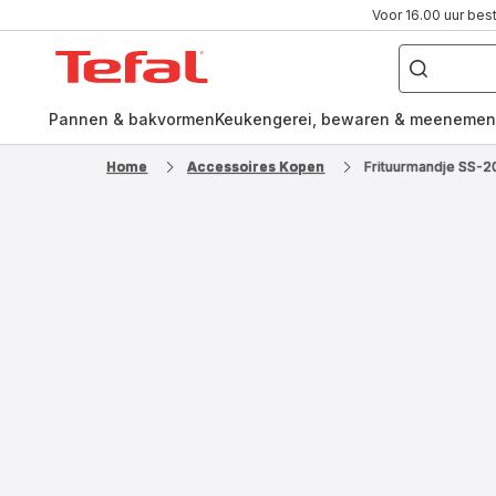
Voor 16.00 uur bes
Waar
ben
Tefal-
je
naar
startpagina
op
zoek?
Pannen & bakvormen
Keukengerei, bewaren & meenemen
Home
Accessoires Kopen
Frituurmandje SS-2