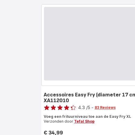
Accessoires Easy Fry (diameter 17 c
XA112010
Score
4.3
/5
-
83 Reviews
ratings.4.3
Voeg een frituurniveau toe aan de Easy Fry XL
Verzonden door
Tefal Shop
€ 34,99
Prijs