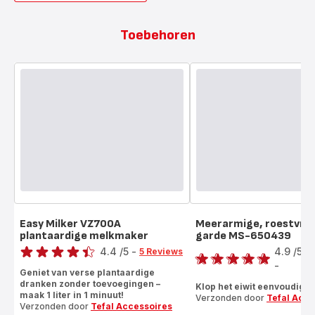
Toebehoren
Easy Milker VZ700A
Meerarmige, roestvrij
plantaardige melkmaker
garde MS-650439
Score
Score
4.4
/5
-
4.9
/5
5 Reviews
ratings.4.4
-
ratings.4.9
Geniet van verse plantaardige
dranken zonder toevoegingen –
Klop het eiwit eenvoudig o
maak 1 liter in 1 minuut!
Verzonden door
Tefal Acce
Verzonden door
Tefal Accessoires