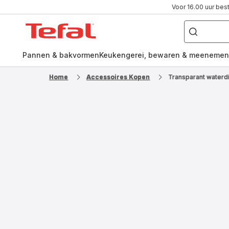
Voor 16.00 uur bes
Waar
ben
Tefal-
je
naar
startpagina
op
zoek?
Pannen & bakvormen
Keukengerei, bewaren & meenemen
Home
Accessoires Kopen
Transparant waterd