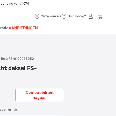
erzending vanaf €79
Onze winkels
Hulp nodig?
Onze
Hulp
Mijn
Mijn
winkels
nodig?
account
winke
ratie
AANBIEDINGEN
|
Ref.: FS-9100035052
ht deksel FS-
Compatibiliteit
nagaan
gen in huis