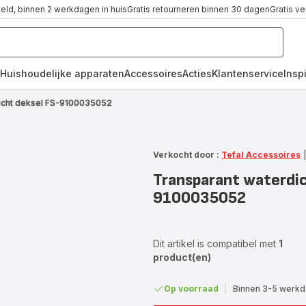
teld, binnen 2 werkdagen in huis
Gratis retourneren binnen 30 dagen
Gratis v
Huishoudelijke apparaten
Accessoires
Acties
Klantenservice
Inspi
icht deksel FS-9100035052
Verkocht door :
Tefal Accessoires
Transparant waterdic
9100035052
Dit artikel is compatibel met
1
product(en)
Op voorraad
|
Binnen 3-5 werkda