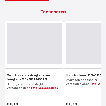
Toebehoren
Deurhaak als drager voor
Handschoen CS-1000
hangers CS-00146020
Praktisch accessoire
Verzonden door
Tefal Acce
Handig voor als je strijkt.
Verzonden door
Tefal Accessoires
€ 6,10
€ 6,10
Prijs
Prijs