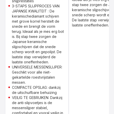
snijprestaties
stap twee zorgen de Ja
3-STAPS SLIJPPROCES VAN
keramische slijpschijven
JAPANSE KWALITEIT : De
snede scherp wordt en ge
keramischediamant schijven
De laatste stap verwijde
met grove korrel herstelt de
laatste oneffenheden.
snede en brengt de vorm
terug. Ideaal als je mes erg bot
is. Bij stap twee zorgen de
Japanse keramische
slijpschijven dat de snede
scherp wordt en gepolijst. De
laatste stap verwijderd de
laatste oneffenheden.
UNIVERSELE MESSENSLIJPER:
Geschikt voor alle niet-
gekartelde roestvrijstalen
messen.
COMPACTE OPSLAG: dankzij
de uitschuifbare behuizing
VEILIG TE GEBRUIKEN: Dankzij
de anti-slipvoetjes is de
messenslijper stabiel,
comfortabel en vooral veilig in