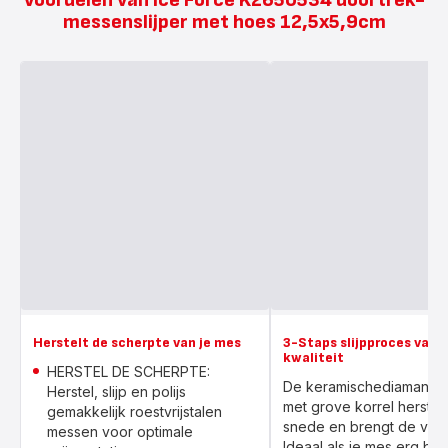
Voordelen van Ice Force K2650534 doortrek-
messenslijper met hoes 12,5x5,9cm
Herstelt de scherpte van je mes
3-Staps slijpproces van 
kwaliteit
HERSTEL DE SCHERPTE:
De keramischediamant sc
Herstel, slijp en polijs
met grove korrel herstel
gemakkelijk roestvrijstalen
snede en brengt de vorm
messen voor optimale
Ideaal als je mes erg bot i