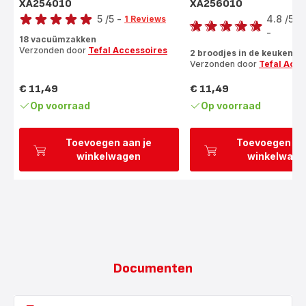
XA254010
XA256010
Score
Score
5
/5
-
4.8
/5
1 Reviews
Beoordeling
-
ratings.4.8
18 vacuümzakken
met
Verzonden door
Tefal Accessoires
2 broodjes in de keuken
vijf
Verzonden door
Tefal Acce
sterren
(gemiddeld)
€ 11,49
€ 11,49
Prijs
Prijs
Op voorraad
Op voorraad
Toevoegen aan je
Toevoegen aa
winkelwagen
winkelwage
Documenten