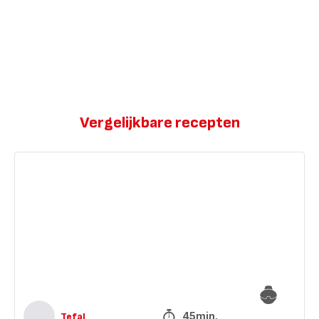
Vergelijkbare recepten
Gefrituurde
calamaris
45min.
Tefal