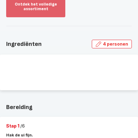
Ontdek het volledige
assortiment
Toon
meer
-
Ontdek
het
Ingrediënten
4 personen
volledige
assortiment
-
Bereiding
Stap 1
/6
Hak de ui fijn.