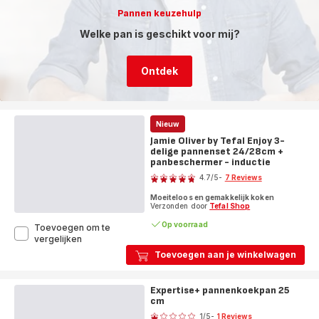
2
Pannen keuzehulp
delig
24/28cm
Welke pan is geschikt voor mij?
-
inductie
Ontdek
Nieuw
Jamie Oliver by Tefal Enjoy 3-
delige pannenset 24/28cm +
panbeschermer - inductie
Score
4.7
/5
-
7 Reviews
ratings.4.7
Moeiteloos en gemakkelijk koken
Verzonden door
Tefal Shop
Op voorraad
Toevoegen om te
Jamie
vergelijken
Oliver
Toevoegen aan je winkelwagen
by
Tefal
Enjoy
Expertise+ pannenkoekpan 25
3-
cm
Score
delige
1
/5
-
1 Reviews
pannenset