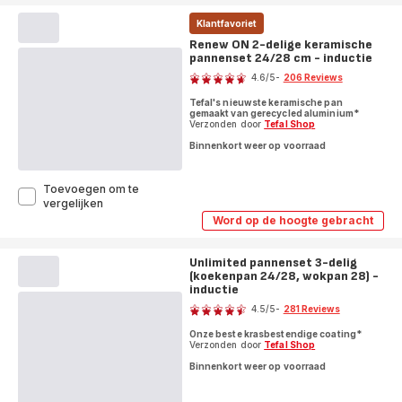
delige
3-
keramische
delige
Klantfavoriet
pannenset
keramische
Renew ON 2-delige keramische
pannenset
20/24/28
pannenset 24/28 cm - inductie
20/24/28
cm
Score
cm
-
4.6
/5
-
206 Reviews
-
inductie
ratings.4.6
inductie
Tefal's nieuwste keramische pan
gemaakt van gerecycled aluminium*
Verzonden door
Tefal Shop
Binnenkort weer op voorraad
Toevoegen om te
Renew
vergelijken
ON
Word op de hoogte gebracht
Renew
2-
ON
delige
2-
keramische
Unlimited pannenset 3-delig
delige
pannenset
(koekenpan 24/28, wokpan 28) -
keramische
pannenset
24/28
inductie
Score
24/28
cm
4.5
/5
-
281 Reviews
cm
-
ratings.4.5
-
inductie
Onze beste krasbestendige coating*
inductie
Verzonden door
Tefal Shop
Binnenkort weer op voorraad