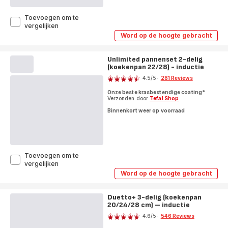
Toevoegen om te
Unlimited
vergelijken
pannenset
Word op de hoogte gebracht
Unlimited
3-
pannenset
delig
3-
(koekenpan
Unlimited pannenset 2-delig
delig
24/28,
(koekenpan 22/28) - inductie
(koekenpan
Score
24/28,
wokpan
4.5
/5
-
281 Reviews
wokpan
28)
ratings.4.5
28)
-
Onze beste krasbestendige coating*
-
inductie
Verzonden door
Tefal Shop
inductie
Binnenkort weer op voorraad
Toevoegen om te
Unlimited
vergelijken
pannenset
Word op de hoogte gebracht
Unlimited
2-
pannenset
delig
2-
(koekenpan
Duetto+ 3-delig (koekenpan
delig
22/28)
20/24/28 cm) – inductie
(koekenpan
Score
22/28)
-
4.6
/5
-
546 Reviews
-
inductie
ratings.4.6
inductie