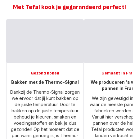
inductie
inductie
Met Tefal kook je gegarandeerd perfect!
Gezond koken
Gemaakt in Frankr
Bakken met de Thermo-Signal
We produceren 's wer
pannen in Frankr
Dankzij de Thermo-Signal zorgen
we ervoor dat jij kunt bakken op
We zijn gevestigd in Fr
de juiste temperatuur. Door te
waar de meeste pannen
bakken op de juiste temperatuur
fabrieken worden ge
behoud je kleuren, smaken en
Vanuit hier verschepe
voedingsstoffen en bak je dus
pannen over de hele 
gezonder! Op het moment dat de
Tefal producten worden
pan warm genoeg is, is Thermo-
landen verkocht en w