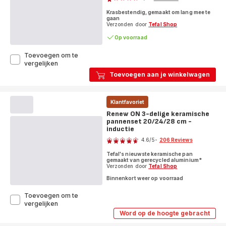
Beoordeling
24/28cm
Krasbestendig, gemaakt om lang mee te
met
+
gaan
panbeschermer
één
Verzonden door
Tefal Shop
-
ster
Op voorraad
inductie
(gemiddeld)
Toevoegen om te
Expertise+
vergelijken
pannenkoekpan
Toevoegen aan je winkelwagen
25
cm
Klantfavoriet
Renew ON 3-delige keramische
pannenset 20/24/28 cm -
inductie
Score
4.6
/5
-
206 Reviews
ratings.4.6
Tefal's nieuwste keramische pan
gemaakt van gerecycled aluminium*
Verzonden door
Tefal Shop
Binnenkort weer op voorraad
Toevoegen om te
Renew
vergelijken
ON
Word op de hoogte gebracht
Renew
3-
ON