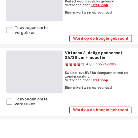
Perfect voor dagelijks gebruik!
Verzonden door
Tefal Shop
Binnenkort weer op voorraad
Toevoegen om te
Duetto+
vergelijken
3-
Word op de hoogte gebracht
Duetto+
delig
3-
(koekenpan
delig
20/24/28
Virtuoso 2-delige pannenset
(koekenpan
cm)
24/28 cm - inductie
20/24/28
Score
cm)
–
4.1
/5
-
155 Reviews
–
inductie
ratings.4.1
inductie
Kwalitatieve RVS koekenpannen met en
zonder coating
Verzonden door
Tefal Shop
Binnenkort weer op voorraad
Toevoegen om te
Virtuoso
vergelijken
2-
Word op de hoogte gebracht
Virtuoso
delige
2-
pannenset
delige
24/28
pannenset
cm
24/28
cm
-
-