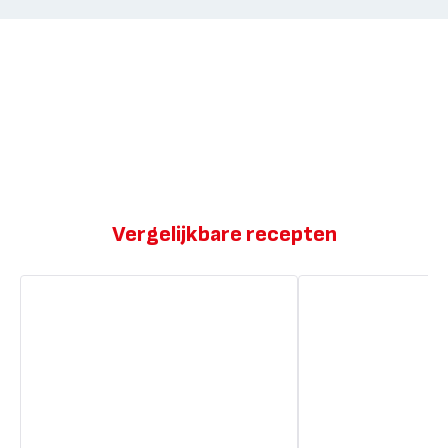
Vergelijkbare recepten
Met
Met
sinaasappel
sinaasappel
gekaramelliseerde
gekaramelliseerde
zalm
zalm