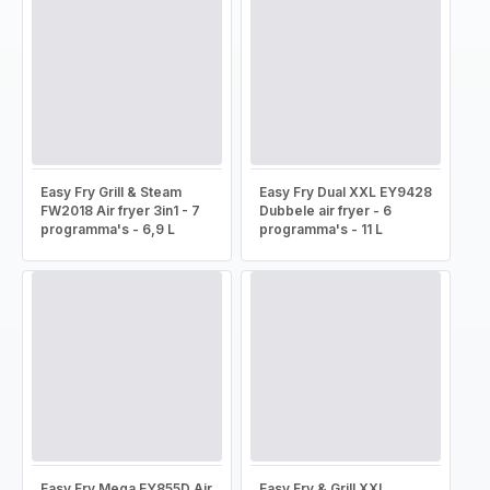
Easy Fry Grill & Steam
Easy Fry Dual XXL EY9428
FW2018 Air fryer 3in1 - 7
Dubbele air fryer - 6
programma's - 6,9 L
programma's - 11 L
Easy Fry Mega EY855D Air
Easy Fry & Grill XXL