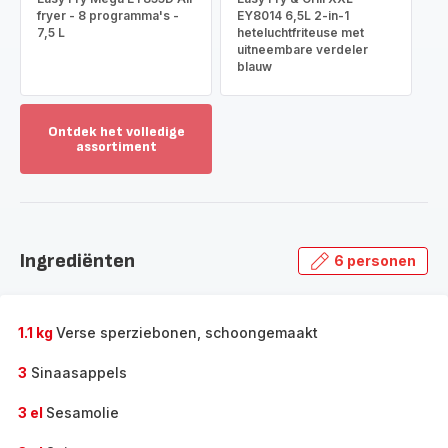
fryer - 8 programma's -
EY8014 6,5L 2-in-1
7,5 L
heteluchtfriteuse met
uitneembare verdeler
blauw
Ontdek het volledige
assortiment
Toon
meer
-
Ontdek
het
Ingrediënten
6 personen
volledige
assortiment
-
1.1 kg
Verse sperziebonen, schoongemaakt
3
Sinaasappels
3 el
Sesamolie