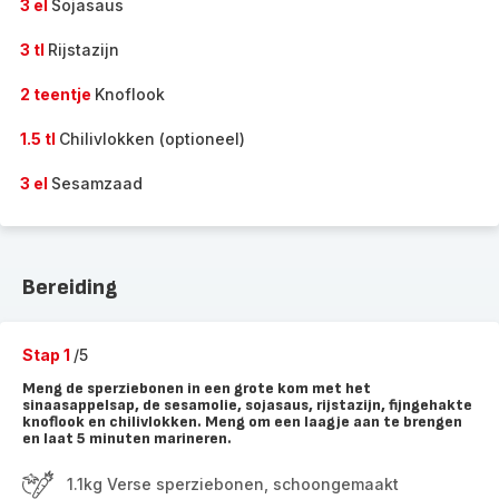
3 el
Sojasaus
3 tl
Rijstazijn
2 teentje
Knoflook
1.5 tl
Chilivlokken (optioneel)
3 el
Sesamzaad
Bereiding
Stap 1
/5
Meng de sperziebonen in een grote kom met het
sinaasappelsap, de sesamolie, sojasaus, rijstazijn, fijngehakte
knoflook en chilivlokken. Meng om een laagje aan te brengen
en laat 5 minuten marineren.
1.1kg Verse sperziebonen, schoongemaakt