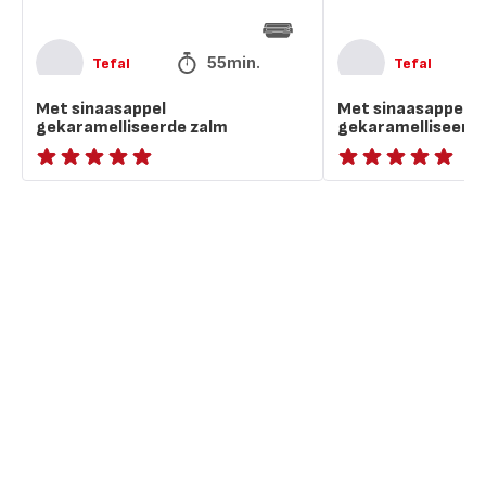
55min.
Tefal
Tefal
Met sinaasappel
Met sinaasappel
gekaramelliseerde zalm
gekaramelliseerde
ratings.NaN
ratings.NaN