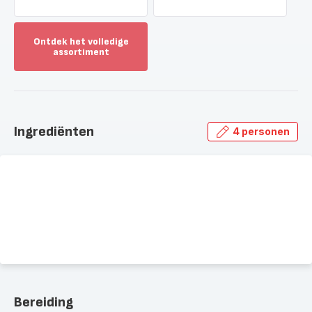
Ontdek het volledige
assortiment
Toon
meer
-
Ontdek
het
Ingrediënten
4 personen
volledige
assortiment
-
Bereiding