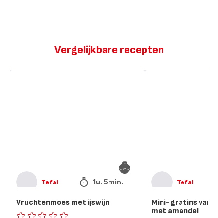
Vergelijkbare recepten
Vruchtenmoes
Mini-
met
gratins
ijswijn
van
rode
vruchten
met
amandel
1u. 5min.
Tefal
Tefal
Vruchtenmoes met ijswijn
Mini-gratins van 
met amandel