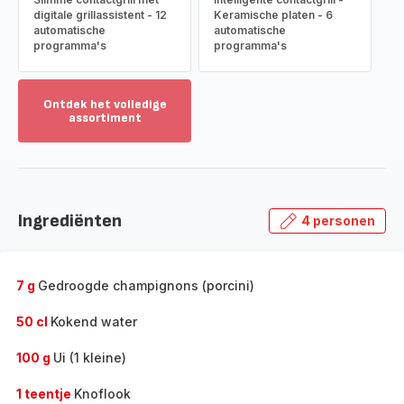
digitale grillassistent - 12
Keramische platen - 6
automatische
automatische
programma's
programma's
Ontdek het volledige
assortiment
Toon
meer
-
Ontdek
het
Ingrediënten
4 personen
volledige
assortiment
-
7 g
Gedroogde champignons (porcini)
50 cl
Kokend water
100 g
Ui (1 kleine)
1 teentje
Knoflook