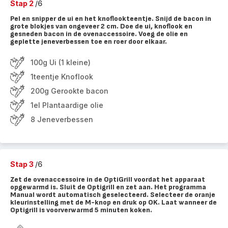
Stap 2
/6
Pel en snipper de ui en het knoflookteentje. Snijd de bacon in
grote blokjes van ongeveer 2 cm. Doe de ui, knoflook en
gesneden bacon in de ovenaccessoire. Voeg de olie en
geplette jeneverbessen toe en roer door elkaar.
100g Ui (1 kleine)
1teentje Knoflook
200g Gerookte bacon
1el Plantaardige olie
8 Jeneverbessen
Stap 3
/6
Zet de ovenaccessoire in de OptiGrill voordat het apparaat
opgewarmd is. Sluit de Optigrill en zet aan. Het programma
Manual wordt automatisch geselecteerd. Selecteer de oranje
kleurinstelling met de M-knop en druk op OK. Laat wanneer de
Optigrill is voorverwarmd 5 minuten koken.