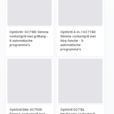
OptiGrill+ GC718D Slimme
OptiGrill 4-in-1 GC774D
contactgrill met grilltang -
Slimme contactgrill met
6 automatische
bbq-functie - 9
programma's
automatische
programma's
OptiGrill Elite GC750D
OptiGrill GC71EL
Slimme contactgrill met
Intelligente contactgrill -