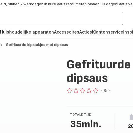
teld, binnen 2 werkdagen in huis
Gratis retourneren binnen 30 dagen
Gratis v
Huishoudelijke apparaten
Accessoires
Acties
Klantenservice
Inspi
Gefrituurde kipstukjes met dipsaus
Gefrituurde
dipsaus
-
/5
-
ratings.0
TOTALE TIJD
35min.
2