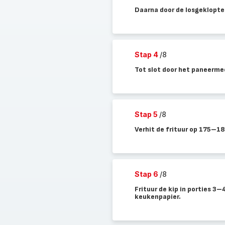
Daarna door de losgeklopte
Stap 4
/8
Tot slot door het paneermee
Stap 5
/8
Verhit de frituur op 175–18
Stap 6
/8
Frituur de kip in porties 3
keukenpapier.