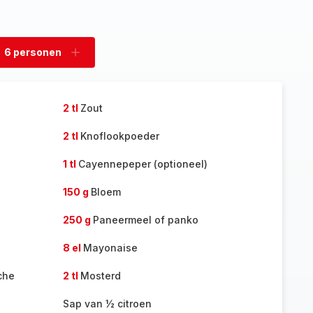
6 personen
rwijder
Voeg
rsonen
personen
toe
2 tl
Zout
2 tl
Knoflookpoeder
1 tl
Cayennepeper (optioneel)
150 g
Bloem
250 g
Paneermeel of panko
8 el
Mayonaise
che
2 tl
Mosterd
Sap van ½ citroen