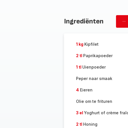
Ingrediënten
Ve
pe
1 kg
Kipfilet
2 tl
Paprikapoeder
1 tl
Uienpoeder
Peper naar smaak
4
Eieren
Olie om te frituren
3 el
Yoghurt of crème fraî
2 tl
Honing