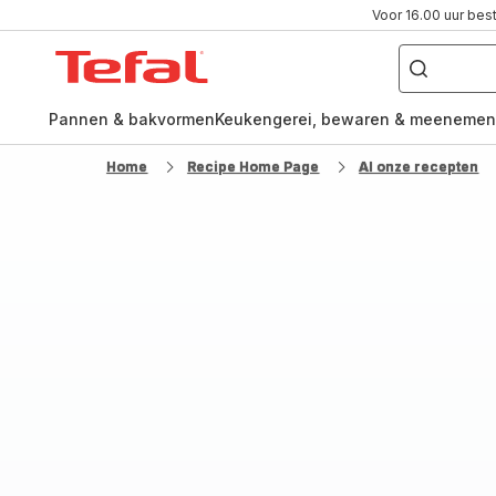
Voor 16.00 uur bes
Waar
ben
Tefal-
je
naar
startpagina
op
zoek?
Pannen & bakvormen
Keukengerei, bewaren & meenemen
Home
Recipe Home Page
Al onze recepten