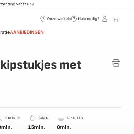
erzending vanaf €79
Onze winkels
Hulp nodig?
Onze
Hulp
Mijn
Mijn
winkels
nodig?
account
winke
ratie
AANBIEDINGEN
 kipstukjes met
BEREIDEN
KOKEN
AFKOELEN
0min.
15min.
0min.