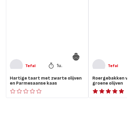
taart
varkensvlees
met
met
zwarte
groene
olijven
olijven
en
Parmesaanse
kaas
1u.
Tefal
Tefal
Hartige taart met zwarte olijven
Roergebakken var
en Parmesaanse kaas
groene olijven
ratings.0
ratings.NaN