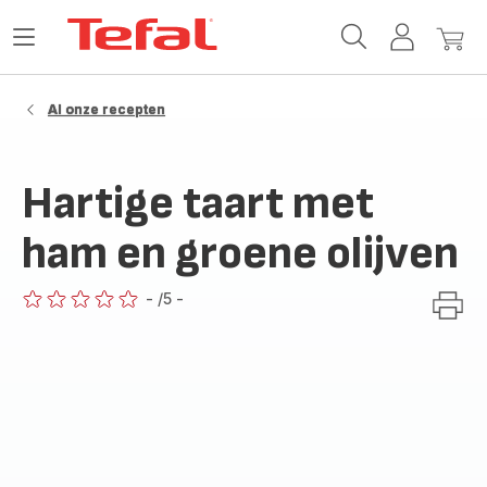
Tefal-
Open
Mijn
Mijn
startpagina
het
account
winke
menu
Al onze recepten
Hartige taart met
ham en groene olijven
-
/5
-
ratings.0