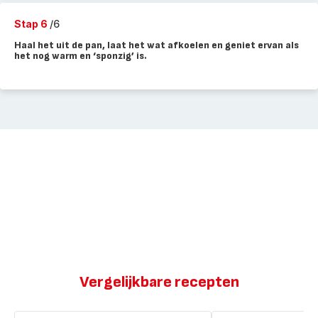
Stap 6
/6
Haal het uit de pan, laat het wat afkoelen en geniet ervan als
het nog warm en ‘sponzig’ is.
Vergelijkbare recepten
Hartige
Roergebakken