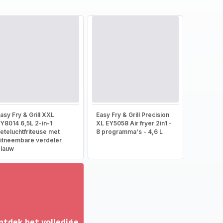
asy Fry & Grill XXL
Easy Fry & Grill Precision
Y8014 6,5L 2-in-1
XL EY5058 Air fryer 2in1 -
eteluchtfriteuse met
8 programma's - 4,6 L
itneembare verdeler
lauw
ntdek het volledige