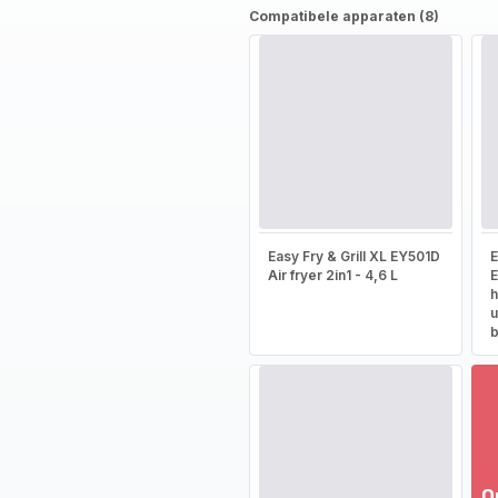
Compatibele apparaten (8)
Easy Fry & Grill XL EY501D
E
Air fryer 2in1 - 4,6 L
E
h
u
b
O