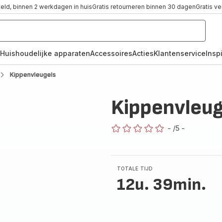
teld, binnen 2 werkdagen in huis
Gratis retourneren binnen 30 dagen
Gratis v
Huishoudelijke apparaten
Accessoires
Acties
Klantenservice
Inspi
Kippenvleugels
Kippenvleug
-
/5
-
ratings.0
TOTALE TIJD
12u. 39min.