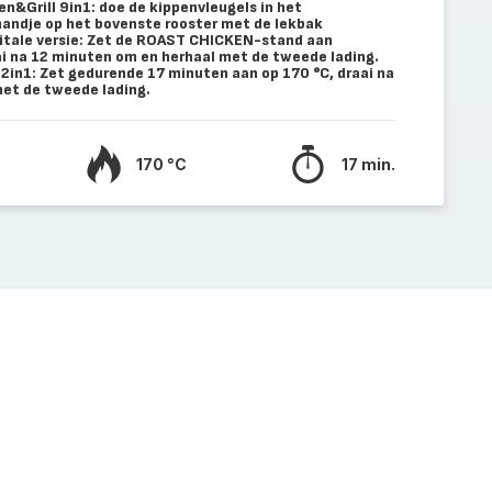
en&Grill 9in1: doe de kippenvleugels in het
mandje op het bovenste rooster met de lekbak
igitale versie: Zet de ROAST CHICKEN-stand aan
i na 12 minuten om en herhaal met de tweede lading.
2in1: Zet gedurende 17 minuten aan op 170 °C, draai na
et de tweede lading.
170 °C
17 min.