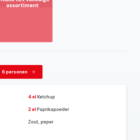
assortiment
oon
eer
tdek
t
lledige
sortiment
6 personen
rwijder
Voeg
rsonen
personen
toe
4 el
Ketchup
2 el
Paprikapoeder
Zout, peper