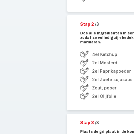
Stap 2
/3
Doe alle ingrediënten in e
zodat ze volledig zijn bede
marineren.
4el Ketchup
2el Mosterd
2el Paprikapoeder
2el Zoete sojasaus
Zout, peper
2el Olijfolie
Stap 3
/3
Plaats de grilplaat in de ko