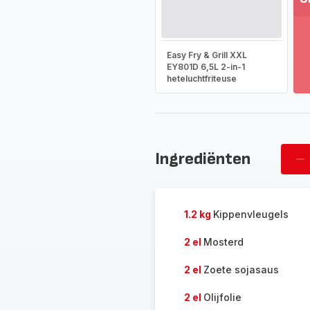
T
m
-
Easy Fry & Grill XXL
On
EY801D 6,5L 2-in-1
heteluchtfriteuse
he
vo
as
-
Ingrediënten
Ve
pe
1.2 kg
Kippenvleugels
2 el
Mosterd
2 el
Zoete sojasaus
2 el
Olijfolie