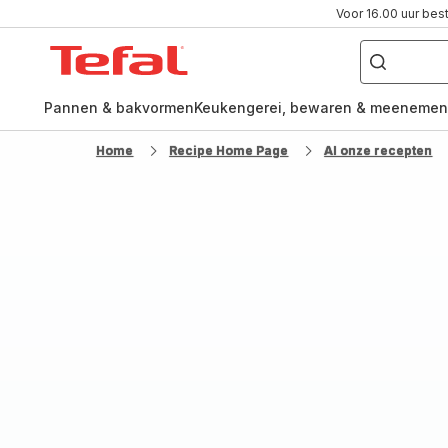
Voor 16.00 uur bes
Waar
ben
Tefal-
je
naar
startpagina
op
zoek?
Pannen & bakvormen
Keukengerei, bewaren & meenemen
Home
Recipe Home Page
Al onze recepten