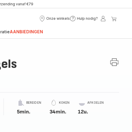
erzending vanaf €79
Onze winkels
Hulp nodig?
Onze
Hulp
Mijn
Mijn
winkels
nodig?
account
winke
ratie
AANBIEDINGEN
els
BEREIDEN
KOKEN
AFKOELEN
5min.
34min.
12u.