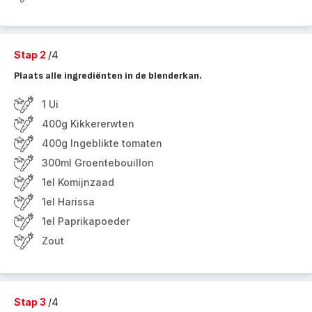
Stap 2
/4
Plaats alle ingrediënten in de blenderkan.
1 Ui
400g Kikkererwten
400g Ingeblikte tomaten
300ml Groentebouillon
1el Komijnzaad
1el Harissa
1el Paprikapoeder
Zout
Stap 3
/4