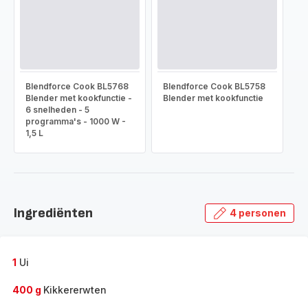
Blendforce Cook BL5768
Blendforce Cook BL5758
Blender met kookfunctie -
Blender met kookfunctie
6 snelheden - 5
programma's - 1000 W -
1,5 L
Ingrediënten
4 personen
1
Ui
400 g
Kikkererwten