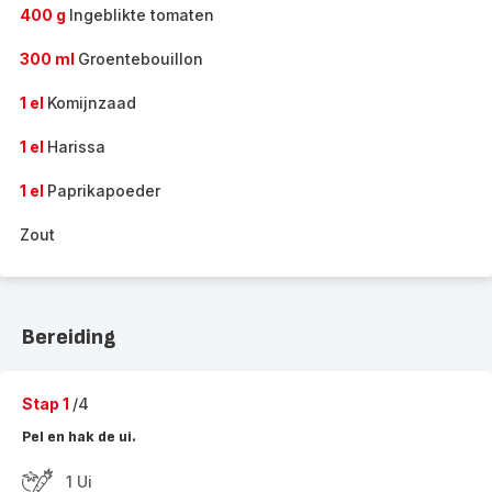
400 g
Ingeblikte tomaten
300 ml
Groentebouillon
1 el
Komijnzaad
1 el
Harissa
1 el
Paprikapoeder
Zout
Bereiding
Stap 1
/4
Pel en hak de ui.
1 Ui