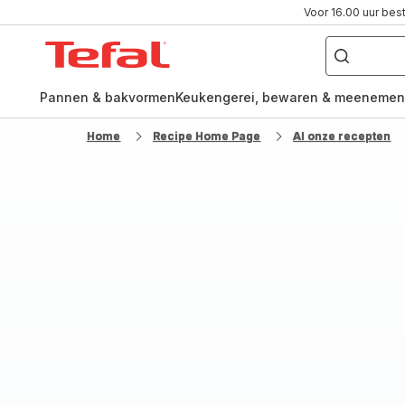
Voor 16.00 uur bes
Waar
ben
Tefal-
je
naar
startpagina
op
zoek?
Pannen & bakvormen
Keukengerei, bewaren & meenemen
Home
Recipe Home Page
Al onze recepten