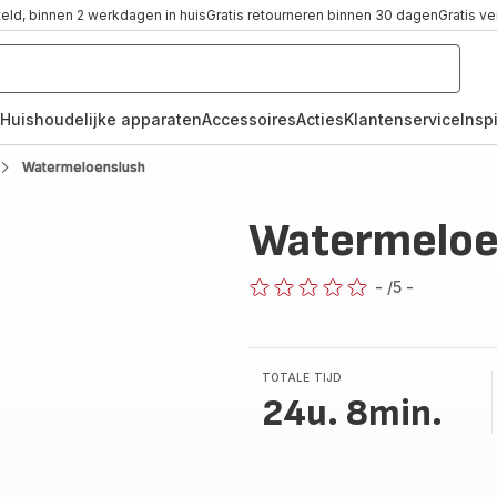
teld, binnen 2 werkdagen in huis
Gratis retourneren binnen 30 dagen
Gratis v
Huishoudelijke apparaten
Accessoires
Acties
Klantenservice
Inspi
Watermeloenslush
Watermeloe
-
/5
-
ratings.0
TOTALE TIJD
24u. 8min.