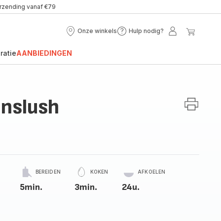
erzending vanaf €79
Onze winkels
Hulp nodig?
Onze
Hulp
Mijn
Mijn
winkels
nodig?
account
winke
ratie
AANBIEDINGEN
nslush
BEREIDEN
KOKEN
AFKOELEN
5min.
3min.
24u.