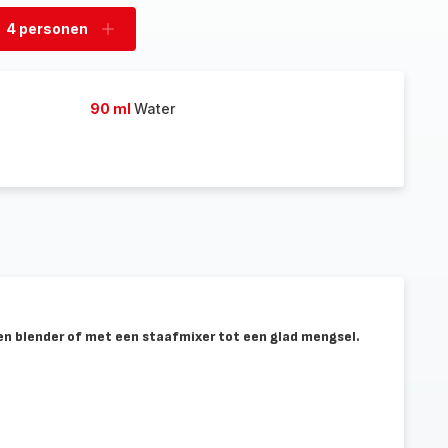
4 personen
rwijder
Voeg
rsonen
personen
toe
90 ml
Water
en blender of met een staafmixer tot een glad mengsel.