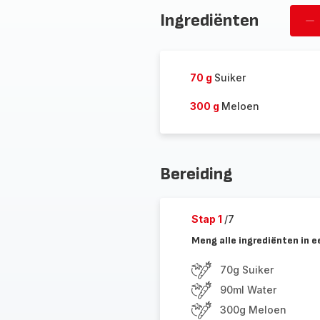
Ingrediënten
Ve
pe
70 g
Suiker
300 g
Meloen
Bereiding
Stap 1
/7
Meng alle ingrediënten in e
70g Suiker
90ml Water
300g Meloen