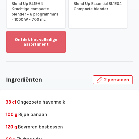
Blend Up BL19H4
Blend Up Essential BL1E04
Krachtige compacte
Compacte blender
blender - 8 programma's
- 1000 W - 700 mL
Ontdek het volledige
assortiment
Toon
meer
-
Ontdek
het
Ingrediënten
2 personen
volledige
assortiment
-
33 cl
Ongezoete havermelk
100 g
Rijpe banaan
120 g
Bevroren bosbessen