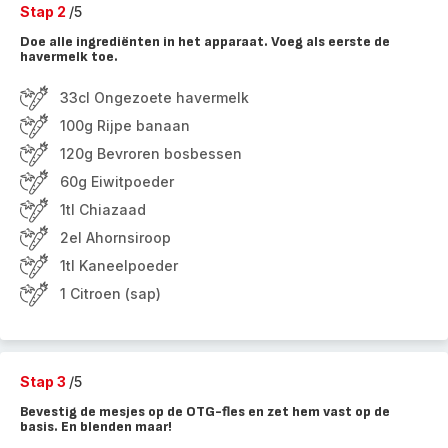
Stap 2
/5
Doe alle ingrediënten in het apparaat. Voeg als eerste de
havermelk toe.
33cl Ongezoete havermelk
100g Rijpe banaan
120g Bevroren bosbessen
60g Eiwitpoeder
1tl Chiazaad
2el Ahornsiroop
1tl Kaneelpoeder
1 Citroen (sap)
Stap 3
/5
Bevestig de mesjes op de OTG-fles en zet hem vast op de
basis. En blenden maar!