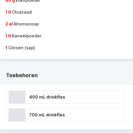
60 g
Eiwitpoeder
1 tl
Chiazaad
2 el
Ahornsiroop
1 tl
Kaneelpoeder
1
Citroen (sap)
Toebehoren
400 mL drinkfles
700 mL drinkfles