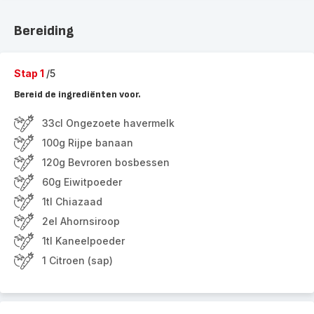
Bereiding
Stap 1
/5
Bereid de ingrediënten voor.
33cl Ongezoete havermelk
100g Rijpe banaan
120g Bevroren bosbessen
60g Eiwitpoeder
1tl Chiazaad
2el Ahornsiroop
1tl Kaneelpoeder
1 Citroen (sap)