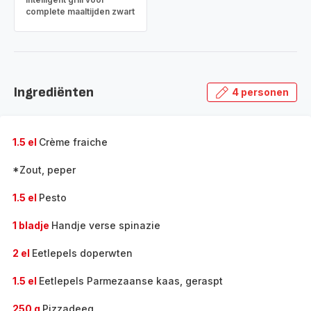
complete maaltijden zwart
Ingrediënten
4 personen
1.5 el
Crème fraiche
*Zout, peper
1.5 el
Pesto
1 bladje
Handje verse spinazie
2 el
Eetlepels doperwten
1.5 el
Eetlepels Parmezaanse kaas, geraspt
250 g
Pizzadeeg