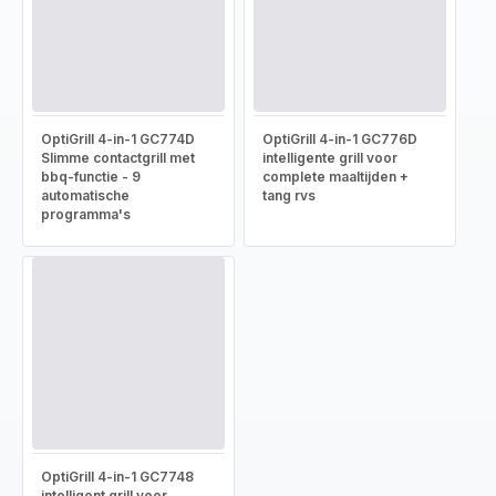
OptiGrill 4-in-1 GC774D
OptiGrill 4-in-1 GC776D
Slimme contactgrill met
intelligente grill voor
bbq-functie - 9
complete maaltijden +
automatische
tang rvs
programma's
OptiGrill 4-in-1 GC7748
intelligent grill voor