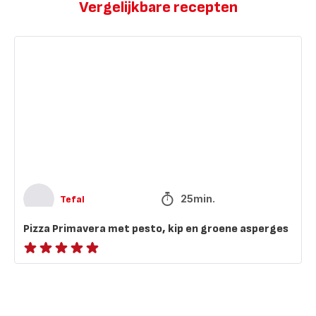
Vergelijkbare recepten
Pizza
Primavera
met
pesto,
kip
en
groene
asperges
25min.
Tefal
Pizza Primavera met pesto, kip en groene asperges
ratings.NaN