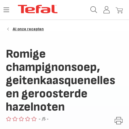
Tefal-
Open
Mijn
Mijn
startpagina
het
account
winke
menu
Al onze recepten
Romige
champignonsoep,
geitenkaasquenelles
en geroosterde
hazelnoten
-
/5
-
ratings.0