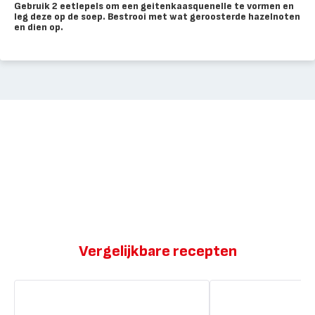
Gebruik 2 eetlepels om een geitenkaasquenelle te vormen en
leg deze op de soep. Bestrooi met wat geroosterde hazelnoten
en dien op.
Vergelijkbare recepten
Focaccia
Golden-
met
appels,
geroosterde
hazelnoten