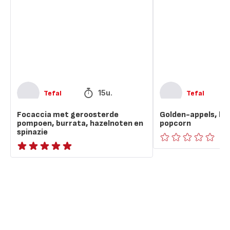
pompoen,
en
burrata,
popcorn
hazelnoten
en
spinazie
15u.
Tefal
Tefal
Focaccia met geroosterde
Golden-appels, ha
pompoen, burrata, hazelnoten en
popcorn
spinazie
ratings.0
ratings.NaN