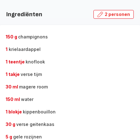
Ingrediënten
2 personen
150 g
champignons
1
krielaardappel
1 teentje
knoflook
1 takje
verse tijm
30 ml
magere room
150 ml
water
1 blokje
kippenbouillon
30 g
verse geitenkaas
5 g
gele rozijnen