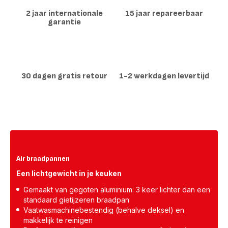
2 jaar internationale
15 jaar repareerbaar
garantie
30 dagen gratis retour
1-2 werkdagen levertijd
Air braadpannen
Een lichtgewicht in je keuken
Gemaakt van gegoten aluminium: 3 keer lichter dan een
standaard gietijzeren braadpan
Vaatwasmachinebestendig (behalve deksel) en
makkelijk te reinigen