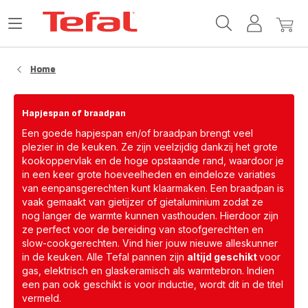
Tefal-
Open
Mijn
Mijn
startpagina
het
account
winke
menu
Home
Hapjespan of braadpan
Een goede hapjespan en/of braadpan brengt veel
plezier in de keuken. Ze zijn veelzijdig dankzij het grote
kookoppervlak en de hoge opstaande rand, waardoor je
in een keer grote hoeveelheden en eindeloze variaties
van eenpansgerechten kunt klaarmaken. Een braadpan is
vaak gemaakt van gietijzer of gietaluminium zodat ze
nog langer de warmte kunnen vasthouden. Hierdoor zijn
ze perfect voor de bereiding van stoofgerechten en
slow-cookgerechten. Vind hier jouw nieuwe alleskunner
in de keuken. Alle Tefal pannen zijn
altijd geschikt
voor
gas, elektrisch en glaskeramisch als warmtebron. Indien
een pan ook geschikt is voor inductie, wordt dit in de titel
vermeld.