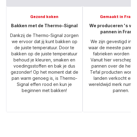
Gezond koken
Gemaakt in Frankr
Bakken met de Thermo-Signal
We produceren 's wer
pannen in Frankr
Dankzij de Thermo-Signal zorgen
we ervoor dat jij kunt bakken op
We zijn gevestigd in Fr
de juiste temperatuur. Door te
waar de meeste pannen
bakken op de juiste temperatuur
fabrieken worden ge
behoud je kleuren, smaken en
Vanuit hier verschepe
voedingsstoffen en bak je dus
pannen over de hele 
gezonder! Op het moment dat de
Tefal producten worden
pan warm genoeg is, is Thermo-
landen verkocht en w
Signal effen rood en kun je
wereldwijd merk numme
beginnen met bakken!
pannen.