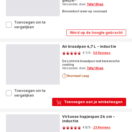
gietijzer*
Verzonden door
Tefal Shop
Binnenkort weer op voorraad
Toevoegen om te
LOV
vergelijken
Lage
Word op de hoogte gebracht
LOV
braadpan
Lage
beige
braadpan
-
Air braadpan 4,7 L - inductie
beige
Score
3,8
-
4.7
/5
-
54 Reviews
3,8
L
ratings.4.7
L
-
De Lichtste braadpan met keramische
-
inductie
coating
inductie
Verzonden door
Tefal Shop
Voorraad Laag
Toevoegen om te
Air
vergelijken
braadpan
Toevoegen aan je winkelwagen
4,7
L
-
Virtuoso hapjespan 24 cm -
inductie
inductie
Score
4.8
/5
-
23 Reviews
ratings.4.8