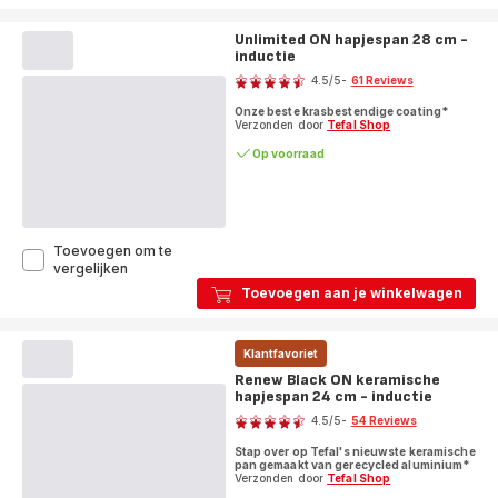
beige
braadpan
-
beige
7,1
Unlimited ON hapjespan 28 cm -
-
L
inductie
7,1
Score
L
-
4.5
/5
-
61 Reviews
-
inductie
ratings.4.5
inductie
Onze beste krasbestendige coating*
Verzonden door
Tefal Shop
Op voorraad
Toevoegen om te
Unlimited
vergelijken
ON
Toevoegen aan je winkelwagen
hapjespan
28
cm
Klantfavoriet
-
inductie
Renew Black ON keramische
hapjespan 24 cm - inductie
Score
4.5
/5
-
54 Reviews
ratings.4.5
Stap over op Tefal's nieuwste keramische
pan gemaakt van gerecycled aluminium*
Verzonden door
Tefal Shop