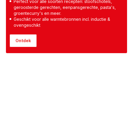
Perfect voor alle soorten recepten: stoofschotels,
geroosterde gerechten, eenpansgerechte, pasta's,
groentecurry's en meer.
Geschikt voor alle warmtebronnen incl. inductie &
ovengeschikt
Ontdek