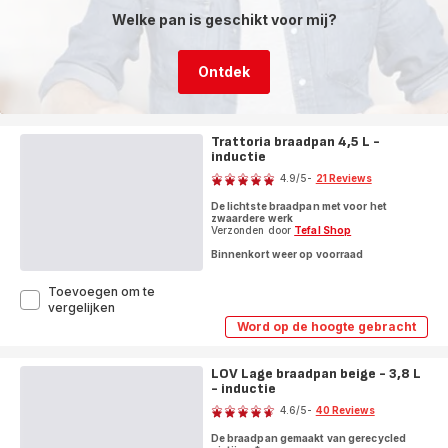
inductie
Welke pan is geschikt voor mij?
Ontdek
Trattoria braadpan 4,5 L -
inductie
Score
4.9
/5
-
21 Reviews
ratings.4.9
De lichtste braadpan met voor het
zwaardere werk
Verzonden door
Tefal Shop
Binnenkort weer op voorraad
Toevoegen om te
Trattoria
vergelijken
braadpan
Word op de hoogte gebracht
Trattoria
4,5
braadpan
L
4,5
-
LOV Lage braadpan beige - 3,8 L
L
inductie
- inductie
-
Score
inductie
4.6
/5
-
40 Reviews
ratings.4.6
De braadpan gemaakt van gerecycled