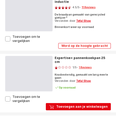
inductie
Score
inductie
4.5
/5
-
11 Reviews
ratings.4.5
De braadpan gemaakt van gerecycled
gietijzer*
Verzonden door
Tefal Shop
Binnenkort weer op voorraad
Toevoegen om te
LOV
vergelijken
braadpan
Word op de hoogte gebracht
LOV
groen
braadpan
-
groen
7,1
Expertise+ pannenkoekpan 25
-
L
cm
7,1
Score
L
-
1
/5
-
1 Reviews
-
inductie
Beoordeling
inductie
Krasbestendig, gemaakt om lang mee te
met
gaan
één
Verzonden door
Tefal Shop
ster
Op voorraad
(gemiddeld)
Toevoegen om te
Expertise+
vergelijken
pannenkoekpan
Toevoegen aan je winkelwagen
25
cm