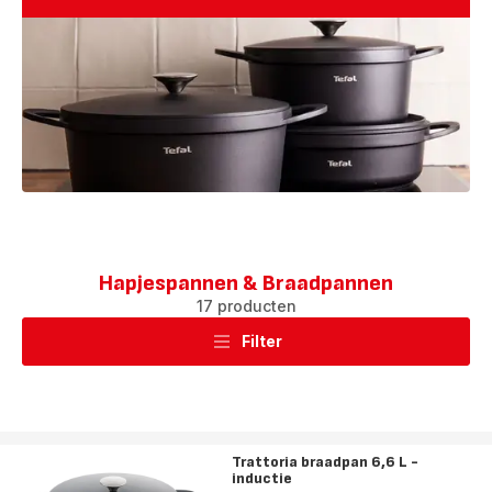
Hapjespannen & Braadpannen
17 producten
Filter
Trattoria braadpan 6,6 L -
inductie
Score