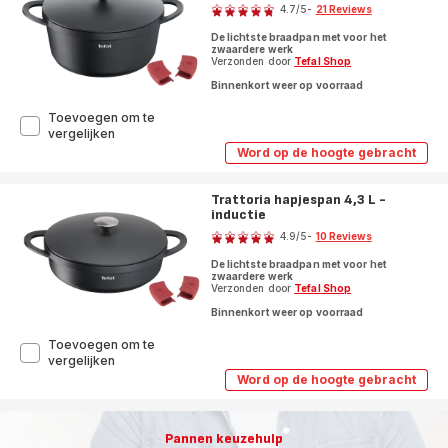
4.7
/5
-
21 Reviews
ratings.4.7
De lichtste braadpan met voor het
zwaardere werk
Verzonden door
Tefal Shop
Binnenkort weer op voorraad
Toevoegen om te
Trattoria
vergelijken
braadpan
Word op de hoogte gebracht
Trattoria
6,6
braadpan
L
6,6
-
Trattoria hapjespan 4,3 L -
L
inductie
inductie
-
Score
inductie
4.9
/5
-
10 Reviews
ratings.4.9
De lichtste braadpan met voor het
zwaardere werk
Verzonden door
Tefal Shop
Binnenkort weer op voorraad
Toevoegen om te
Trattoria
vergelijken
hapjespan
Word op de hoogte gebracht
Trattoria
4,3
hapjespan
L
4,3
-
L
Pannen keuzehulp
inductie
-