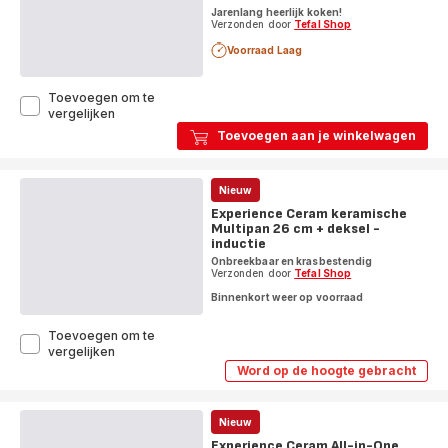
Jarenlang heerlijk koken!
Verzonden door
Tefal Shop
Voorraad Laag
Toevoegen om te
Virtuoso
vergelijken
hapjespan
Toevoegen aan je winkelwagen
24
cm
-
Nieuw
inductie
Experience Ceram keramische
Multipan 26 cm + deksel -
inductie
Onbreekbaar en krasbestendig
Verzonden door
Tefal Shop
Binnenkort weer op voorraad
Toevoegen om te
Experience
vergelijken
Ceram
Word op de hoogte gebracht
Experience
keramische
Ceram
Multipan
keramische
26
Multipan
Nieuw
cm
26
Experience Ceram All-in-One
cm
+