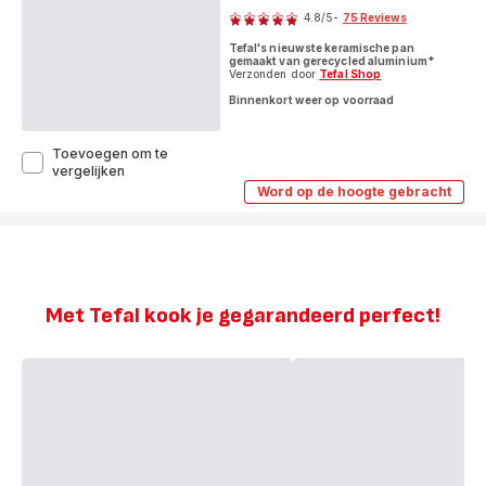
Fusion
4.8
/5
-
75 Reviews
Core
ratings.4.8
-
Tefal's nieuwste keramische pan
inductie
gemaakt van gerecycled aluminium*
Verzonden door
Tefal Shop
Binnenkort weer op voorraad
Toevoegen om te
Renew
vergelijken
ON
Word op de hoogte gebracht
Renew
keramische
ON
hapjespan
keramische
24
hapjespan
cm
24
cm
-
-
inductie
inductie
Met Tefal kook je gegarandeerd perfect!