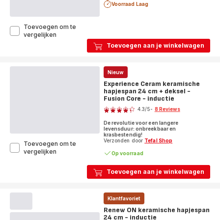
Voorraad Laag
Toevoegen om te
Renew
vergelijken
Black
Toevoegen aan je winkelwagen
ON
keramische
hapjespan
Nieuw
24
cm
Experience Ceram keramische
-
hapjespan 24 cm + deksel -
inductie
Fusion Core - inductie
Score
4.3
/5
-
8 Reviews
ratings.4.3
De revolutie voor een langere
levensduur: onbreekbaar en
krasbestendig!
Verzonden door
Tefal Shop
Toevoegen om te
Experience
vergelijken
Op voorraad
Ceram
keramische
Toevoegen aan je winkelwagen
hapjespan
24
cm
+
Klantfavoriet
deksel
Renew ON keramische hapjespan
-
24 cm - inductie
Score