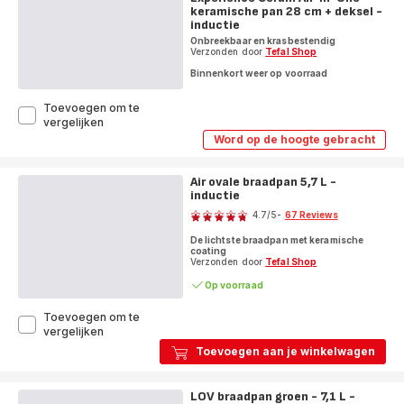
keramische pan 28 cm + deksel -
+
deksel
deksel
inductie
-
-
inductie
Onbreekbaar en krasbestendig
inductie
Verzonden door
Tefal Shop
Binnenkort weer op voorraad
Toevoegen om te
Experience
vergelijken
Ceram
Word op de hoogte gebracht
Experience
All-
Ceram
in-
All-
One
Air ovale braadpan 5,7 L -
in-
keramische
inductie
One
Score
keramische
pan
4.7
/5
-
67 Reviews
pan
28
ratings.4.7
28
cm
De lichtste braadpan met keramische
cm
+
coating
+
Verzonden door
Tefal Shop
deksel
deksel
-
-
Op voorraad
inductie
inductie
Toevoegen om te
Air
vergelijken
ovale
Toevoegen aan je winkelwagen
braadpan
5,7
L
LOV braadpan groen - 7,1 L -
-