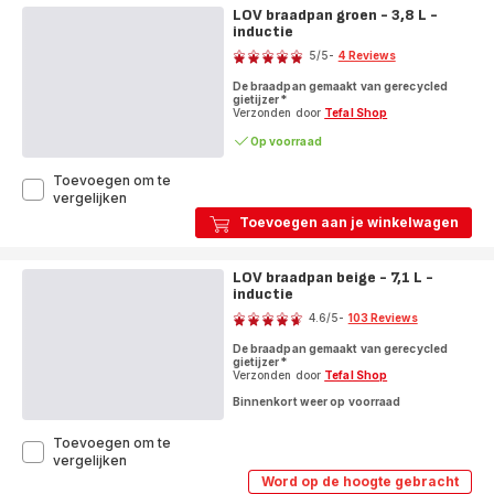
LOV braadpan groen - 3,8 L -
inductie
Score
5
/5
-
4 Reviews
Beoordeling
De braadpan gemaakt van gerecycled
met
gietijzer*
vijf
Verzonden door
Tefal Shop
sterren
Op voorraad
(gemiddeld)
Toevoegen om te
LOV
vergelijken
braadpan
Toevoegen aan je winkelwagen
groen
-
3,8
LOV braadpan beige - 7,1 L -
L
inductie
Score
-
4.6
/5
-
103 Reviews
inductie
ratings.4.6
De braadpan gemaakt van gerecycled
gietijzer*
Verzonden door
Tefal Shop
Binnenkort weer op voorraad
Toevoegen om te
LOV
vergelijken
braadpan
Word op de hoogte gebracht
LOV