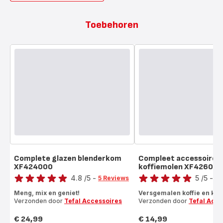
Toebehoren
Complete glazen blenderkom
Compleet accessoire
XF424000
koffiemolen XF426000
Score
Score
4.8
/5
-
5
/5
-
5 Reviews
5 
ratings.4.8
Beoordeling
Meng, mix en geniet!
Versgemalen koffie en kru
met
Verzonden door
Tefal Accessoires
Verzonden door
Tefal Acce
vijf
sterren
€ 24,99
€ 14,99
Prijs
Prijs