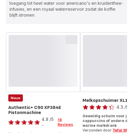
toegang tot heet water voor americano's en kruidenthee-
infusies, en een royaal waterreservoir zodat de koffie
blijft stromen.
Nieuw
Melkopschuimer XL10
Score
4.3
/5
-
Authentic+ C90 XP384E
Pistonmachine
ratings.4.3
Score
Geweldig schuim voor je
4.8
/5
18
cappuccino of andere dra
Reviews
-
warme melkdrank
ratings.4.8
Verzonden door
Tefal Shop