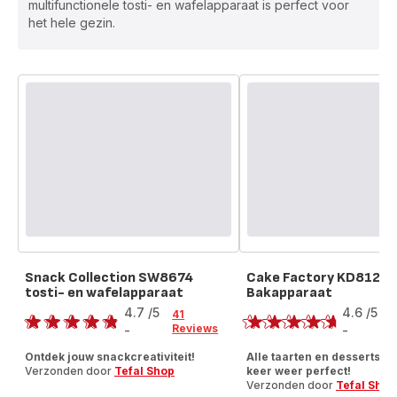
multifunctionele tosti- en wafelapparaat is perfect voor
het hele gezin.
Snack Collection SW8674
Cake Factory KD8121 
tosti- en wafelapparaat
Bakapparaat
Score
Score
4.7
/5
4.6
/5
41
1
Reviews
R
-
-
ratings.4.7
ratings.4.6
Ontdek jouw snackcreativiteit!
Alle taarten en desserts zi
Verzonden door
Tefal Shop
keer weer perfect!
Verzonden door
Tefal Shop