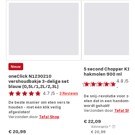
Nieuw
5 second Chopper K13
hakmolen 900 ml
Score
oneClick N1230210
4.8
/5
vershoudbakje 3-delige set
1
blauw (0,5L/1,2L/2,3L)
R
-
Score
ratings.4.8
4.7
/5
-
3 Reviews
De snij-revolutie voor zel
ratings.4.7
eten dat in een handomdra
De beste manier om eten vers te
wordt gehakt!
houden - met één klik veilig
Verzonden door
Tefal Shop
afgesloten!
Verzonden door
Tefal Shop
€ 22,09
Prijs
Adviesprijs
*
€ 20,99
€ 20,99
Prijs