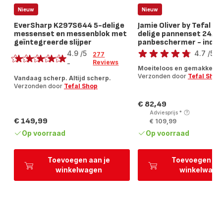
Nieuw
Nieuw
EverSharp K297S644 5-delige
Jamie Oliver by Tefal En
messenset en messenblok met
delige pannenset 24/2
geïntegreerde slijper
panbeschermer - induc
Score
Score
4.9
/5
4.7
/5
-
277
Reviews
ratings.4.7
-
ratings.4.9
Moeiteloos en gemakkelij
Verzonden door
Tefal Shop
Vandaag scherp. Altijd scherp.
Verzonden door
Tefal Shop
€ 82,49
Prijs
Adviesprijs
*
€ 149,99
€ 109,99
Prijs
Op voorraad
Op voorraad
Toevoegen aan je
Toevoegen aa
winkelwagen
winkelwage