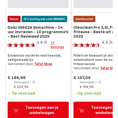
Nieuw
15% korting met code WARM15
Klantfavoriet
Dolci IG602A IJsmachine - 24
Oleoclean Pro 3,5L FR
uur invriezen - 10 programma's
friteuse - Beste uit de
- Best Reviewed 2025
2025
Score
Score
4.6
/5
4.4
/5
77
3
Reviews
R
-
-
ratings.4.6
ratings.4.4
Eindeloos variëren met heerlijk,
Filtert en bewaart je olie
zelfgemaakt ijs
automatisch voor de volg
Verzonden door
Tefal Shop
frituursessie
Verzonden door
Tefal Shop
€ 189,99
€ 107,09
Prijs
Prijs
Adviesprijs
*
Adviesprijs
*
€ 229,99
€ 159,99
Op voorraad
Op voorraad
Toevoegen aan je
Toevoegen aa
winkelwagen
winkelwage