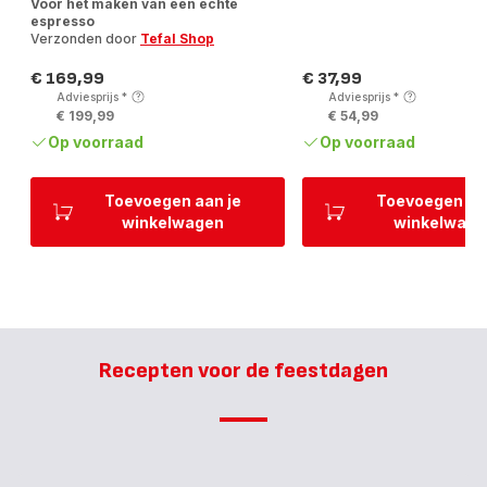
Voor het maken van een echte
espresso
Verzonden door
Tefal Shop
€ 169,99
€ 37,99
Prijs
Prijs
Adviesprijs
*
Adviesprijs
*
€ 199,99
€ 54,99
Op voorraad
Op voorraad
Toevoegen aan je
Toevoegen aa
winkelwagen
winkelwage
Recepten voor de feestdagen
Oliebollen