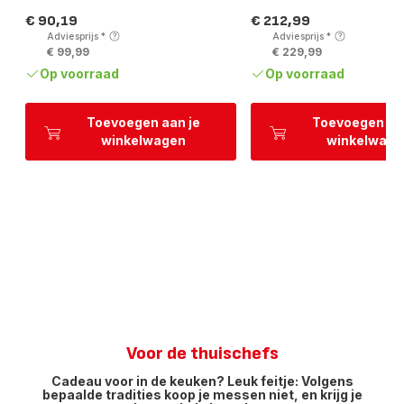
€ 90,19
€ 212,99
Prijs
Prijs
Adviesprijs
*
Adviesprijs
*
€ 99,99
€ 229,99
Op voorraad
Op voorraad
Toevoegen aan je
Toevoegen aa
winkelwagen
winkelwage
Voor de thuischefs
Cadeau voor in de keuken? Leuk feitje: Volgens
bepaalde tradities koop je messen niet, en krijg je