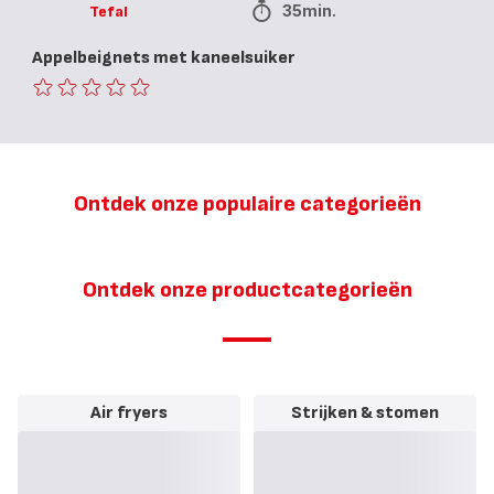
35min.
Tefal
Appelbeignets met kaneelsuiker
ratings.0
Ontdek onze populaire categorieën
Ontdek onze productcategorieën
Air fryers
Strijken & stomen
Toon
Toon
meer
meer
-
-