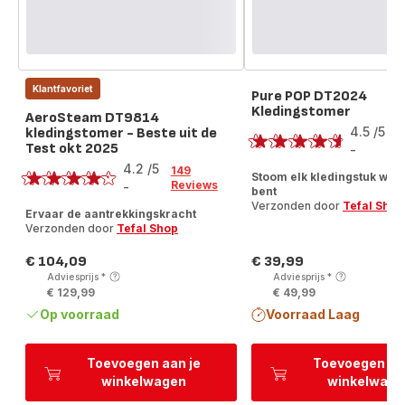
Klantfavoriet
Pure POP DT2024
Kledingstomer
Score
AeroSteam DT9814
4.5
/5
kledingstomer - Beste uit de
1
Test okt 2025
R
-
Score
ratings.4.5
4.2
/5
149
Stoom elk kledingstuk waar
Reviews
-
bent
ratings.4.2
Verzonden door
Tefal Shop
Ervaar de aantrekkingskracht
Verzonden door
Tefal Shop
€ 104,09
€ 39,99
Prijs
Prijs
Adviesprijs
*
Adviesprijs
*
€ 129,99
€ 49,99
Op voorraad
Voorraad Laag
Toevoegen aan je
Toevoegen aa
winkelwagen
winkelwage