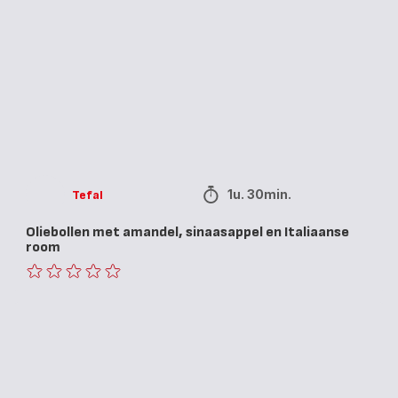
met
amandel,
sinaasappel
en
Italiaanse
room
1u. 30min.
Tefal
Oliebollen met amandel, sinaasappel en Italiaanse
room
ratings.0
Oliebollen
met
rozijnen