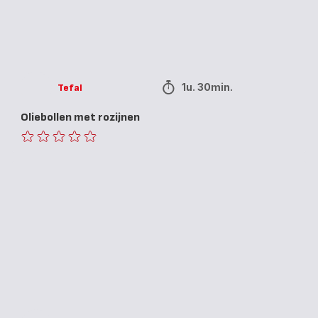
1u. 30min.
Tefal
Oliebollen met rozijnen
ratings.0
Appelbeignets
met
kaneelsuiker