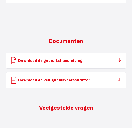
Snack
Collec
XA80
Documenten
Download de gebruikshandleiding
Download de veiligheidsvoorschriften
Veelgestelde vragen