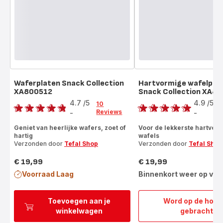
Waferplaten Snack Collection
Hartvormige wafelpla
XA800512
Snack Collection XA8
Score
Score
4.7
/5
4.9
/5
10
Reviews
-
-
ratings.4.7
ratings.4.9
Geniet van heerlijke wafers, zoet of
Voor de lekkerste hartvor
hartig
wafels
Verzonden door
Tefal Shop
Verzonden door
Tefal Shop
€ 19,99
€ 19,99
Prijs
Prijs
Voorraad Laag
Binnenkort weer op voo
Toevoegen aan je
Word op de hoog
Hartv
winkelwagen
gebracht
wafel