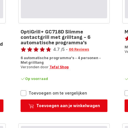
OptiGrill+ GC718D Slimme
M
Sc
contactgrill met grilltang - 6
automatische programma's
nd
ra
Score
M
4.7
/5
-
66 Reviews
V
ratings.4.7
6 automatische programma's - 4 personen -
Met grilltang
Verzonden door
Tefal Shop
Op voorraad
ll
OptiGrill+
Toevoegen om te vergelijken
GC718D
Slimme
Toevoegen aan je winkelwagen
contactgrill
met
grilltang
ill,
-