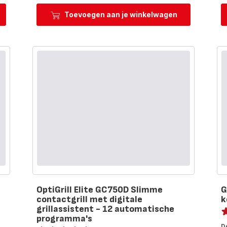
on
Pronto
JM600T
Toevoegen aan je winkelwagen
ack
Elektrische
pizza
elbare
oven
voor
buiten
OptiGrill Elite GC750D Slimme
G
contactgrill met digitale
k
Sc
grillassistent - 12 automatische
programma's
ra
Score
D