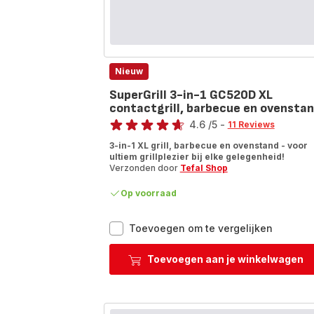
Nieuw
SuperGrill 3-in-1 GC520D XL
contactgrill, barbecue en ovensta
Score
4.6
/5
-
11 Reviews
ratings.4.6
3-in-1 XL grill, barbecue en ovenstand - voor
ultiem grillplezier bij elke gelegenheid!
Verzonden door
Tefal Shop
Op voorraad
SuperGri
Toevoegen om te vergelijken
3-
in-
Toevoegen aan je winkelwagen
1
GC520D
XL
contactgr