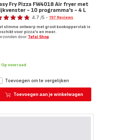
asy Fry Pizza FW4018 Air fryer met
ijkvenster - 10 programma's - 4 L
ore
4.7
/5
-
197 Reviews
tings.4.7
et slimme ontwerp met groot kookoppervlak is
eschikt voor pizza's en meer.
erzonden door
Tefal Shop
Op voorraad
Easy
Toevoegen om te vergelijken
Fry
Pizza
Toevoegen aan je winkelwagen
FW4018
Air
fryer
met
kijkvenster
-
10