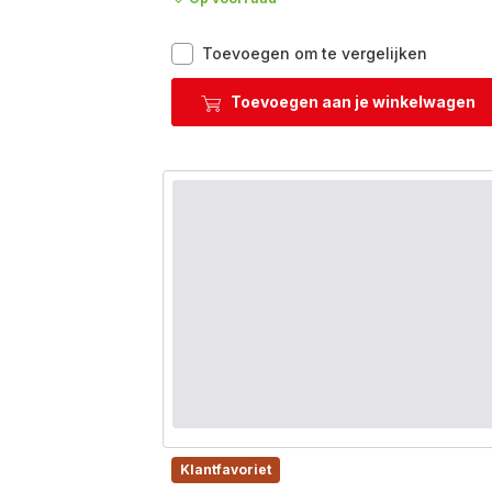
OptiGrill
Toevoegen om te vergelijken
4in1
XL
Toevoegen aan je winkelwagen
GC784D
Slimme
contactgr
met
bbq-
functie
-
12
automat
program
Klantfavoriet