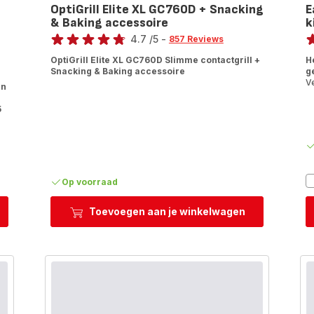
OptiGrill Elite XL GC760D + Snacking
E
& Baking accessoire
k
Score
Sc
4.7
/5
-
857 Reviews
ratings.4.7
ra
OptiGrill Elite XL GC760D Slimme contactgrill +
H
Snacking & Baking accessoire
g
V
en
5
Op voorraad
Toevoegen aan je winkelwagen
ill
stent