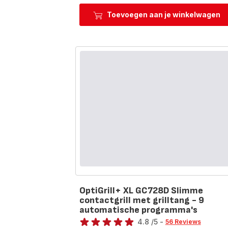
Collecti
SW853D
Toevoegen aan je winkelwagen
multisn
met
verwiss
platen
OptiGrill+ XL GC728D Slimme
contactgrill met grilltang - 9
automatische programma's
Score
4.8
/5
-
56 Reviews