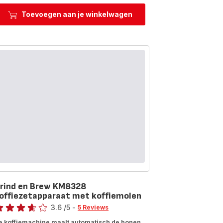
Pronto
JM4120
Toevoegen aan je winkelwagen
pizza
oven
op
gas
+
pizzaschep
rind en Brew KM8328
offiezetapparaat met koffiemolen
ore
3.6
/5
-
5 Reviews
tings.3.6
e koffiemachine maalt automatisch de bonen