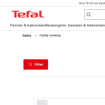
Voor 16.00 uur bes
Waar
ben
Tefal-
je
naar
startpagina
op
zoek?
Pannen & bakvormen
Keukengerei, bewaren & meenemen
Home
Family cooking
Filter