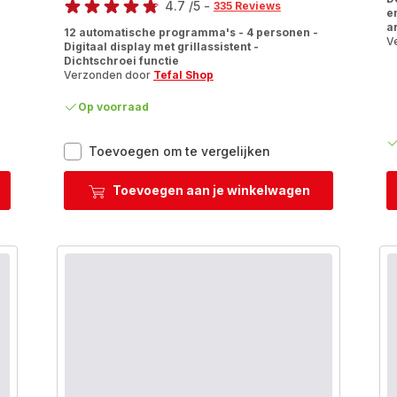
4.7
/5
-
335 Reviews
e
ratings.4.7
a
12 automatische programma's - 4 personen -
V
Digitaal display met grillassistent -
Dichtschroei functie
Verzonden door
Tefal Shop
Op voorraad
+
OptiGrill
Toevoegen om te vergelijken
Elite
GC750D
Toevoegen aan je winkelwagen
Slimme
ill
contactgrill
met
digitale
grillassistent
-
ische
12
ma's
automatische
programma's