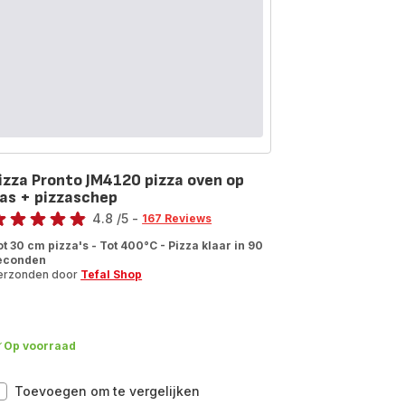
programma's
-
4
L
izza Pronto JM4120 pizza oven op
as + pizzaschep
ore
4.8
/5
-
167 Reviews
tings.4.8
ot 30 cm pizza's - Tot 400°C - Pizza klaar in 90
econden
erzonden door
Tefal Shop
Op voorraad
Pizza
Toevoegen om te vergelijken