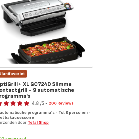
Klantfavoriet
ptiGrill+ XL GC724D Slimme
ontactgrill - 9 automatische
rogramma's
ore
4.8
/5
-
206 Reviews
tings.4.8
 automatische programma's - Tot 8 personen -
et bakaccessoire
erzonden door
Tefal Shop
Op voorraad