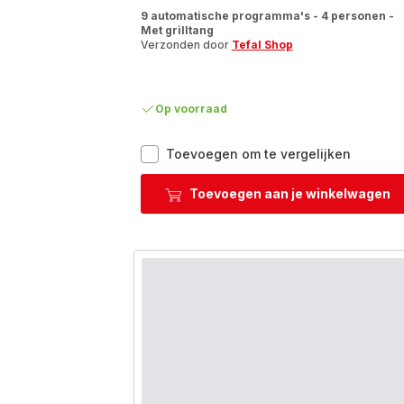
ratings.4.8
9 automatische programma's - 4 personen -
Met grilltang
Verzonden door
Tefal Shop
Op voorraad
OptiGrill
Toevoegen om te vergelijken
XL
GC728D
Toevoegen aan je winkelwagen
Slimme
contactgr
met
grilltang
-
9
automat
program