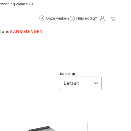
erzending vanaf €79
Onze winkels
Hulp nodig?
Onze
Hulp
Mijn
Mijn
winkels
nodig?
account
winke
ratie
AANBIEDINGEN
Sorteer op
Default