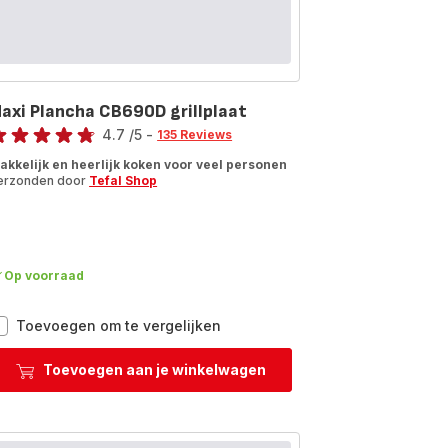
axi Plancha CB690D grillplaat
ore
4.7
/5
-
135 Reviews
tings.4.7
akkelijk en heerlijk koken voor veel personen
erzonden door
Tefal Shop
Op voorraad
Maxi
Toevoegen om te vergelijken
Plancha
CB690D
Toevoegen aan je winkelwagen
grillplaat