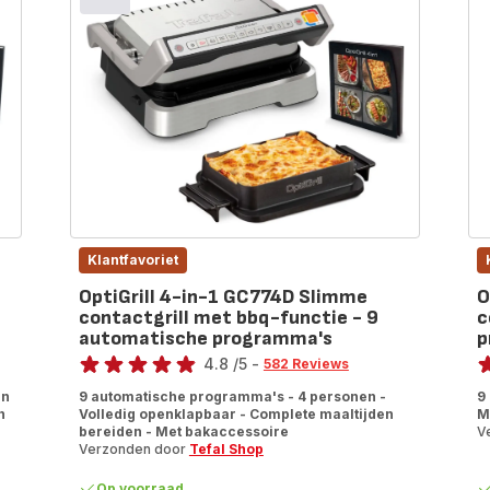
Klantfavoriet
OptiGrill 4-in-1 GC774D Slimme
O
contactgrill met bbq-functie - 9
c
automatische programma's
p
Score
Sc
4.8
/5
-
582 Reviews
ratings.4.8
ra
en
9 automatische programma's - 4 personen -
9
n
Volledig openklapbaar - Complete maaltijden
M
bereiden - Met bakaccessoire
V
Verzonden door
Tefal Shop
Op voorraad