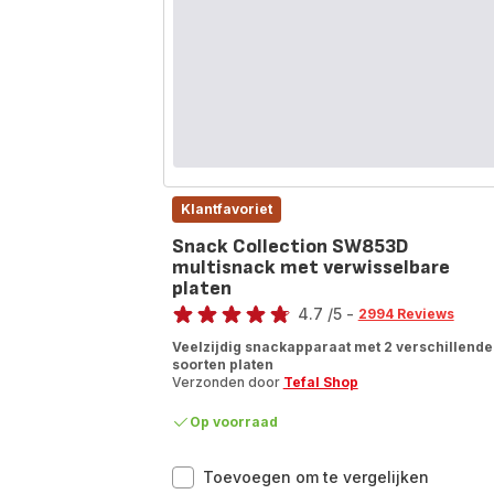
16
automat
program
Klantfavoriet
Snack Collection SW853D
multisnack met verwisselbare
platen
Score
4.7
/5
-
2994 Reviews
ratings.4.7
Veelzijdig snackapparaat met 2 verschillende
soorten platen
Verzonden door
Tefal Shop
Op voorraad
Snack
Toevoegen om te vergelijken