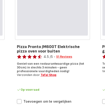
ische
ma's
Pizza Pronto JM600T Elektrische
P
pizza oven voor buiten
g
Score
Sc
4.5
/5
-
51 Reviews
ratings.4.5
ra
Geniet van een restaurantwaardige pizza (tot
T
30cm) in slechts 3 minuten – geen
s
professionele vaardigheden nodig!
V
Verzonden door
Tefal Shop
Op voorraad
Pizza
Toevoegen om te vergelijken