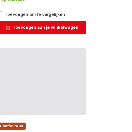
OptiGrill+
Toevoegen om te vergelijken
XL
GC724D
Toevoegen aan je winkelwagen
Slimme
contactgrill
-
9
automatische
programma's
Klantfavoriet