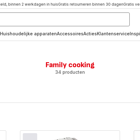
teld, binnen 2 werkdagen in huis
Gratis retourneren binnen 30 dagen
Gratis v
Huishoudelijke apparaten
Accessoires
Acties
Klantenservice
Inspi
Family cooking
34 producten