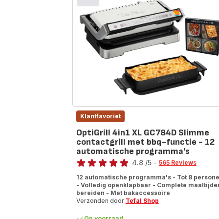
Klantfavoriet
OptiGrill 4in1 XL GC784D Slimme
contactgrill met bbq-functie - 12
automatische programma's
Score
4.8
/5
-
565 Reviews
ratings.4.8
12 automatische programma's - Tot 8 person
- Volledig openklapbaar - Complete maaltijde
bereiden - Met bakaccessoire
Verzonden door
Tefal Shop
Op voorraad