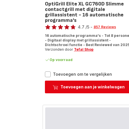
OptiGrill Elite XL GC760D Slimme
contactgrill met digitale
grillassistent - 16 automatische
programma's
Score
4.7
/5
-
857 Reviews
ratings.4.7
16 automatische programma's - Tot 8 person
- Digitaal display met grillassistent -
Dichtschroei functie - Best Reviewed van 202
Verzonden door
Tefal Shop
Op voorraad
OptiGrill
Toevoegen om te vergelijken
Elite
XL
Toevoegen aan je winkelwagen
GC760D
Slimme
contactgr
met
digitale
grillassi
-