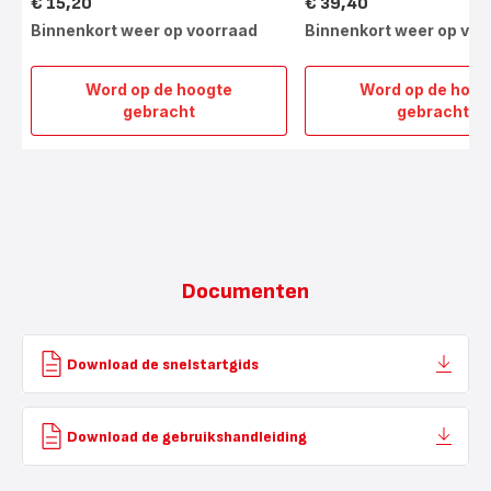
€ 15,20
€ 39,40
Prijs
Prijs
Binnenkort weer op voorraad
Binnenkort weer op voo
Word op de hoogte
Word op de hoog
Roterende
Pizza
gebracht
gebracht
baksteen
SS-
SS-
2052
205238
Documenten
Download de snelstartgids
Download de gebruikshandleiding