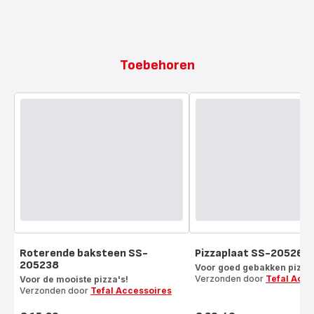
Toebehoren
Roterende baksteen SS-
Pizzaplaat SS-205266
205238
Voor goed gebakken pizza'
Verzonden door
Tefal Acce
Voor de mooiste pizza's!
Verzonden door
Tefal Accessoires