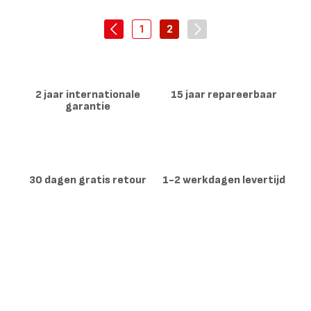
KO5S2D
waterkoker
1L
waterkoker
1
2
navigation.pagination.actions.prev
-
-
navigation.pagination.
navigation.pagination.a11y.page
navigation.pagination.a11y.
2 jaar internationale
15 jaar repareerbaar
garantie
30 dagen gratis retour
1-2 werkdagen levertijd