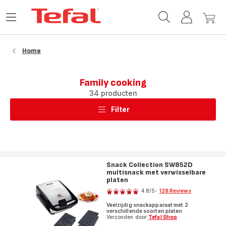
Tefal-
Open
Mijn
Mijn
startpagina
het
account
winke
menu
Home
Family cooking
34 producten
Filter
Snack Collection SW852D
multisnack met verwisselbare
platen
Score
4.8
/5
-
128 Reviews
ratings.4.8
Veelzijdig snackapparaat met 2
verschillende soorten platen
Verzonden door
Tefal Shop