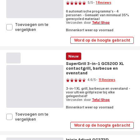
5
/5
-
1 Reviews
Beoordeling
6 automatische programma's - 4
met
personen - Gemaakt van minimaal 35%
vijf
gerecycled materiaal
Verzonden door
Tefal Shop
Toevoegen om te
sterren
OptiGrill
vergelijken
Binnenkort weer op voorraad
(gemiddeld)
GC71EL
Intelligente
Word op de hoogte gebracht
OptiGrill
contactgrill
GC71EL
-
Intelligente
Keramische
contactgrill
Nieuw
platen
-
SuperGrill 3-in-1 GC520D XL
Keramische
-
contactgrill, barbecue en
platen
6
-
ovenstand
Score
automatische
6
programma's
4.6
/5
-
11 Reviews
automatische
ratings.4.6
programma's
3-in-1 XL grill, barbecue en ovenstand -
voor ultiem grillplezier bij elke
gelegenheid!
Verzonden door
Tefal Shop
Binnenkort weer op voorraad
Toevoegen om te
SuperGrill
vergelijken
3-
Word op de hoogte gebracht
SuperGrill
in-
3-
1
in-
GC520D
Inicio Adjust GC272D
1