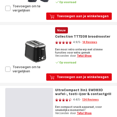
Op voorraad
Toevoegen om te
Snack
vergelijken
Collection
Toevoegen aan je winkelwagen
SW852D
multisnack
met
Nieuw
verwisselbare
platen
Collection TT7208 broodrooster
Score
4.9
/5
-
14 Reviews
ratings.4.9
Een mooi retro ontwerp met slimme
functies voor extra gemak
Verzonden door
Tefal Shop
Op voorraad
Toevoegen om te
Collection
vergelijken
TT7208
Toevoegen aan je winkelwagen
broodrooster
UltraCompact 3in1 SW383D
wafel-, tosti-ijzer & contactgrill
Score
4.4
/5
-
134 Reviews
ratings.4.4
Een compact snack apparaat, voor
smakelijke momenten!
Verzonden door
Tefal Shop