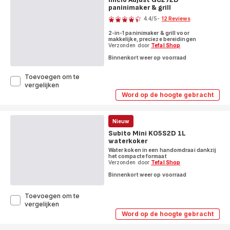
XL
paninimaker & grill
GC520D
Score
XL
contactgrill,
4.4
/5
-
12 Reviews
contactgrill,
barbecue
ratings.4.4
barbecue
en
2-in-1 paninimaker & grill voor
en
ovenstand
makkelijke, precieze bereidingen
ovenstand
Verzonden door
Tefal Shop
Binnenkort weer op voorraad
Toevoegen om te
Inicio
vergelijken
Adjust
Word op de hoogte gebracht
Inicio
GC272D
Adjust
paninimaker
GC272D
&
paninimaker
Nieuw
grill
&
Subito Mini KO5S2D 1L
grill
waterkoker
Water koken in een handomdraai dankzij
het compacte formaat
Verzonden door
Tefal Shop
Binnenkort weer op voorraad
Toevoegen om te
Subito
vergelijken
Mini
Word op de hoogte gebracht
Subito
KO5S2D
Mini
1L