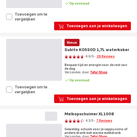
Op voorraad
Toevoegen om te
UltraCompact
vergelijken
3in1
Toevoegen aan je winkelwagen
SW383D
wafel-,
tosti-
Nieuw
ijzer
&
Subito KO5S0D 1,7L waterkoker
Score
contactgrill
4.6
/5
-
28 Reviews
ratings.4.6
Bespaar tijd en energie voor de rest van
de dag
Verzonden door
Tefal Shop
Op voorraad
Toevoegen om te
Subito
vergelijken
KO5S0D
Toevoegen aan je winkelwagen
1,7L
waterkoker
Melkopschuimer XL1008
Score
4.3
/5
-
7 Reviews
ratings.4.3
Geweldig schuim voor je cappuccino of
andere drank met warme melkdrank
Verzonden door
Tefal Shop