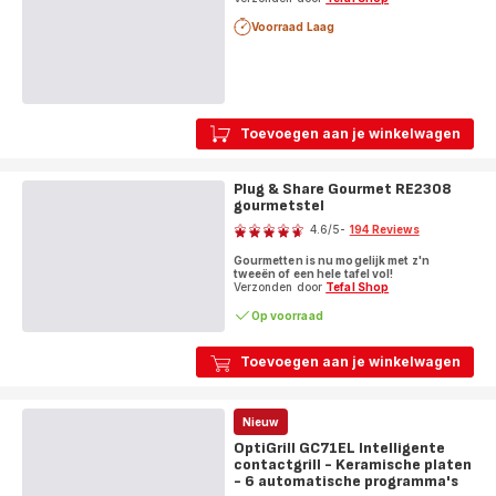
Voorraad Laag
Toevoegen aan je winkelwagen
Plug & Share Gourmet RE2308
gourmetstel
Score
4.6
/5
-
194 Reviews
ratings.4.6
Gourmetten is nu mogelijk met z'n
tweeën of een hele tafel vol!
Verzonden door
Tefal Shop
Op voorraad
Toevoegen aan je winkelwagen
Nieuw
OptiGrill GC71EL Intelligente
contactgrill - Keramische platen
- 6 automatische programma's
Score