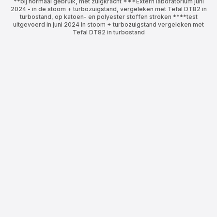
**bij normaal gebruik, met zuigkracht ***Extern laboratorium juni
2024 - in de stoom + turbozuigstand, vergeleken met Tefal DT82 in
turbostand, op katoen- en polyester stoffen stroken ****test
uitgevoerd in juni 2024 in stoom + turbozuigstand vergeleken met
Tefal DT82 in turbostand