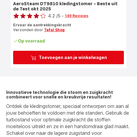
AeroSteam DT9810 kledingstomer - Beste uit
de Test okt 2025
Score
4.2
/5
-
149 Reviews
ratings.4.2
Ervaar de aantrekkingskracht
Verzonden door
Tefal Shop
Op voorraad
Toevoegen aan je winkelwagen
Innovatieve technologie die stoom en zuigkracht
combineert voor snelle en kreukvrije resultaten!
Ontdek de kledingstomer, speciaal ontworpen om aan al
jouw behoeften te voldoen met drie standen. Gebruik de
turbostand voor optimale zuigkracht die stoffen
moeiteloos uitrekt en ze in een handomdraai glad maakt.
Schakel over naar de lagere zuigstand voor