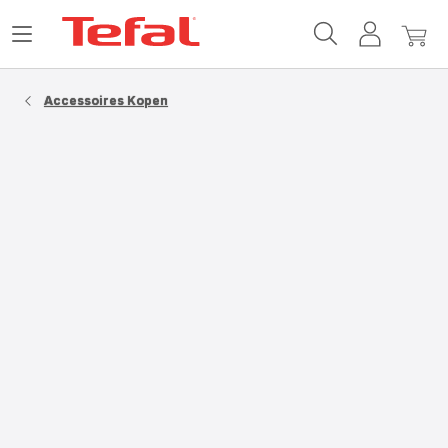
Tefal-
Open
Mijn
Mijn
startpagina
het
account
winke
menu
Accessoires Kopen