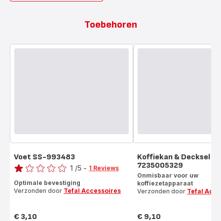
Toebehoren
Voet SS-993483
Koffiekan & Decksel S
Score
7235005329
1
/5
-
1 Reviews
Onmisbaar voor uw
Beoordeling
Optimale bevestiging
koffiezetapparaat
met
Verzonden door
Tefal Accessoires
Verzonden door
Tefal Acce
één
ster
€ 3,10
€ 9,10
(gemiddeld)
Prijs
Prijs