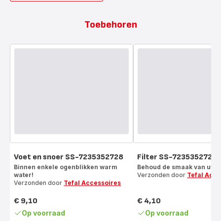
Toebehoren
Voet en snoer SS-7235352728
Filter SS-7235352729
Binnen enkele ogenblikken warm
Behoud de smaak van uw d
water!
Verzonden door
Tefal Acce
Verzonden door
Tefal Accessoires
€ 9,10
€ 4,10
Prijs
Prijs
Op voorraad
Op voorraad