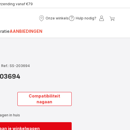
erzending vanaf €79
Onze winkels
Hulp nodig?
Onze
Hulp
Mijn
Mijn
winkels
nodig?
account
winke
ratie
AANBIEDINGEN
|
Ref.: SS-203694
203694
Compatibiliteit
nagaan
gen in huis
aan je winkelwagen