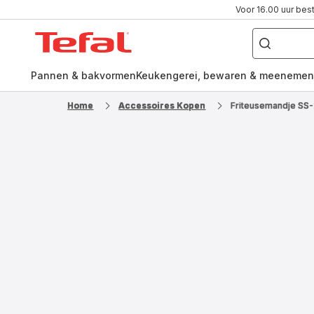
Voor 16.00 uur bes
Waar
ben
Tefal-
je
naar
startpagina
op
zoek?
Pannen & bakvormen
Keukengerei, bewaren & meenemen
Home
Accessoires Kopen
Friteusemandje SS