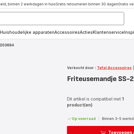
teld, binnen 2 werkdagen in huis
Gratis retourneren binnen 30 dagen
Gratis v
Huishoudelijke apparaten
Accessoires
Acties
Klantenservice
Inspi
-203694
Verkocht door :
Tefal Accessoires
Friteusemandje SS-
Dit artikel is compatibel met
1
product(en)
Op voorraad
|
Binnen 3-5 werkda
Toevoegen 