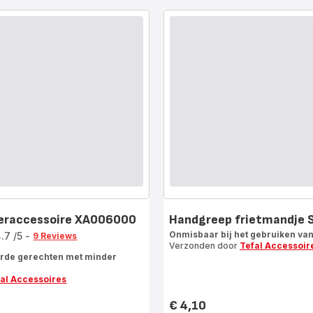
teraccessoire XA006000
Handgreep frietmandje
Onmisbaar bij het gebruiken va
4.7
/5
-
9 Reviews
Verzonden door
Tefal Accessoir
urde gerechten met minder
al Accessoires
€ 4,10
Prijs