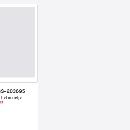
 SS-203695
n het mandje
es