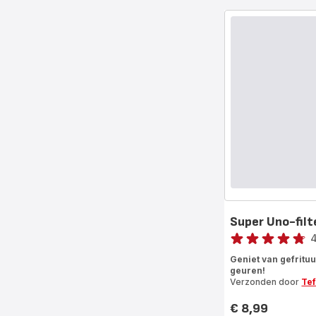
Super Uno-fil
Score
ratings.4.7
Geniet van gefritu
geuren!
Verzonden door
Tef
€ 8,99
Prijs