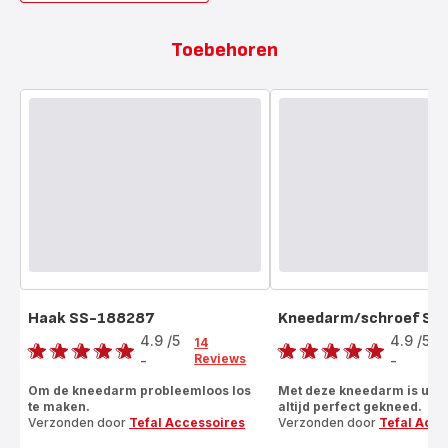
Toebehoren
Haak SS-188287
Kneedarm/schroef SS
Score
Score
4.9
/5
4.9
/5
14
Reviews
-
-
ratings.4.9
ratings.4.9
Om de kneedarm probleemloos los
Met deze kneedarm is uw 
te maken.
altijd perfect gekneed.
Verzonden door
Tefal Accessoires
Verzonden door
Tefal Acce