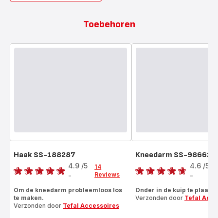
Toebehoren
Haak SS-188287
Kneedarm SS-986625
Score
Score
4.9
/5
4.6
/5
14
Reviews
-
-
ratings.4.9
ratings.4.6
Om de kneedarm probleemloos los
Onder in de kuip te plaatse
te maken.
Verzonden door
Tefal Acce
Verzonden door
Tefal Accessoires