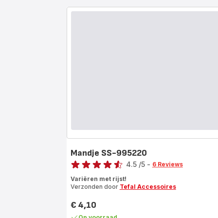
Mandje SS-995220
Score
4.5
/5
-
6 Reviews
ratings.4.5
Variëren met rijst!
Verzonden door
Tefal Accessoires
€ 4,10
Prijs
Op voorraad