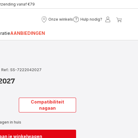
erzending vanaf €79
Onze winkels
Hulp nodig?
Onze
Hulp
Mijn
Mijn
winkels
nodig?
account
winke
ratie
AANBIEDINGEN
|
Ref.: SS-7222042027
2027
Compatibiliteit
nagaan
gen in huis
aan je winkelwagen