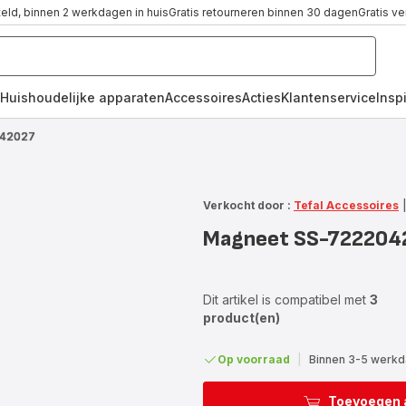
teld, binnen 2 werkdagen in huis
Gratis retourneren binnen 30 dagen
Gratis v
Huishoudelijke apparaten
Accessoires
Acties
Klantenservice
Inspi
042027
Verkocht door :
Tefal Accessoires
Magneet SS-722204
Dit artikel is compatibel met
3
product(en)
Op voorraad
|
Binnen 3-5 werkda
Toevoegen 