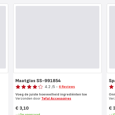
Maatglas SS-991854
Sp
Score
Scor
4.2
/5
-
6 Reviews
ratings.4.2
Beo
Voeg de juiste hoeveelheid ingrediënten toe
Onm
met
Verzonden door
Tefal Accessoires
Ver
vijf
ste
€ 3,10
€ 
Prijs
Prij
(ge
Op voorraad
O