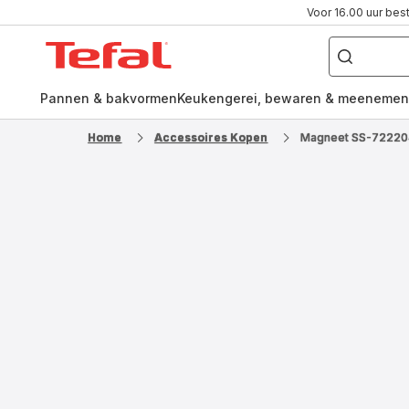
Voor 16.00 uur bes
Waar
ben
Tefal-
je
naar
startpagina
op
zoek?
Pannen & bakvormen
Keukengerei, bewaren & meenemen
Home
Accessoires Kopen
Magneet SS-7222