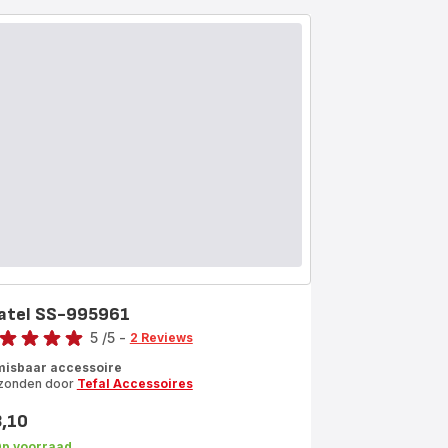
atel SS-995961
e
5
/5
-
2 Reviews
ordeling
isbaar accessoire
zonden door
Tefal Accessoires
rren
3,10
s
middeld)
p voorraad