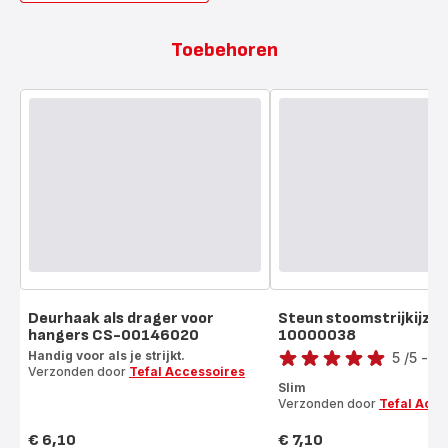
Toebehoren
Deurhaak als drager voor
Steun stoomstrijkijzer
hangers CS-00146020
10000038
Score
Handig voor als je strijkt.
5
/5
-
2 
Verzonden door
Tefal Accessoires
Beoordeling
Slim
met
Verzonden door
Tefal Acce
vijf
sterren
€ 6,10
€ 7,10
Prijs
Prijs