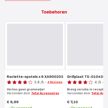
Toebehoren
Raclette-spatels x 6 XA900203
Grillplaat TS-0104367
Score
Score
3.8
/5
-
4
/5
-
4 Reviews
5 
ratings.3.8
Beoordeling
Verlies geen grammetje!
Breng variatie in recepten
met
Verzonden door
Tefal Accessoires
Verzonden door
Tefal Acce
vier
sterren
€ 9,99
€ 7,10
Prijs
Prijs
(gemiddeld)
Op voorraad
Op voorraad