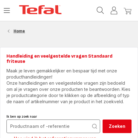
Tefal-
Open
Mijn
Mijn
startpagina
het
account
winke
menu
Home
Handleiding en veelgestelde vragen Standaard
friteuse
Maak je leven gemakkelijker en bespaar tijd met onze
producthandleidingen!
Onze handleidingen en veelgestelde vragen zijn bedoeld
om al je vragen over onze producten te beantwoorden. Kies
je productcategorie door te klikken op de afbeelding of typ
de naam of artikelnummer van je product in het zoekveld.
Ik ben op zoek naar
Zoeken