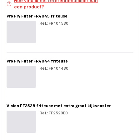
Hoe vind ik het referentienummer van
een product?
Pro Fry Filter FR4045 friteuse
Ref.: FR404530
Pro
Fry
Filt
FR4
frit
Pro Fry Filter FR4044 friteuse
Ref.: FR404430
Pro
Fry
Filt
FR4
frit
Vision FF2528 friteuse met extra groot kijkvenster
Ref.: FF2528E0
Vis
FF2
frit
met