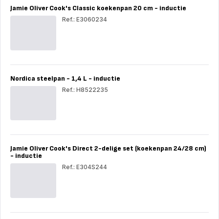
28
Jamie Oliver Cook's Classic koekenpan 20 cm - inductie
cm
-
Ref.: E3060234
indu
Jam
Oli
Coo
Cla
koe
20
Nordica steelpan - 1,4 L - inductie
cm
-
Ref.: H8522235
indu
Nor
ste
-
1,4
L
-
Jamie Oliver Cook's Direct 2-delige set (koekenpan 24/28 cm)
indu
- inductie
Ref.: E304S244
Jam
Oli
Coo
Dir
2-