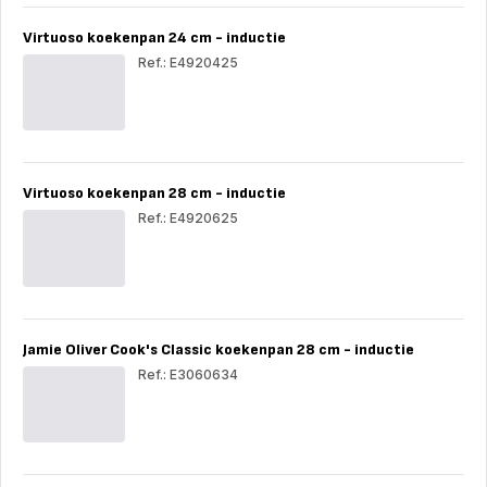
L
L
-
-
Virtuoso koekenpan 24 cm - inductie
inductie
indu
Ref.: E4920425
Vir
koe
24
cm
-
indu
Virtuoso koekenpan 28 cm - inductie
Ref.: E4920625
Vir
koe
28
cm
-
indu
Jamie Oliver Cook's Classic koekenpan 28 cm - inductie
Ref.: E3060634
Jam
Oli
Coo
Cla
koe