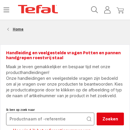
Tefal-
Open
Mijn
Mijn
startpagina
het
account
winke
menu
Home
Handleiding en veelgestelde vragen Potten en pannen
handgrepen roestvrij staal
Maak je leven gemakkelijker en bespaar tijd met onze
producthandleidingen!
Onze handleidingen en veelgestelde vragen zijn bedoeld
om al je vragen over onze producten te beantwoorden. Kies
je productcategorie door te klikken op de afbeelding of typ
de naam of artikelnummer van je product in het zoekveld.
Ik ben op zoek naar
Zoeken