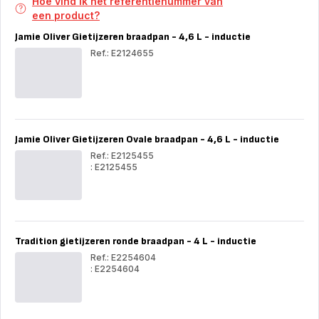
Hoe vind ik het referentienummer van
een product?
Jamie Oliver Gietijzeren braadpan - 4,6 L - inductie
Ref.: E2124655
Jam
Oli
Gie
bra
-
4,6
Jamie Oliver Gietijzeren Ovale braadpan - 4,6 L - inductie
L
-
Ref.: E2125455
indu
: E2125455
Jamie
Jam
Oliver
Oli
Gietijzeren
Gie
Ovale
Ova
braadpan
bra
-
-
Tradition gietijzeren ronde braadpan - 4 L - inductie
4,6
4,6
L
L
Ref.: E2254604
-
-
: E2254604
inductie
indu
Tradition
Trad
gietijzeren
giet
ronde
ron
braadpan
bra