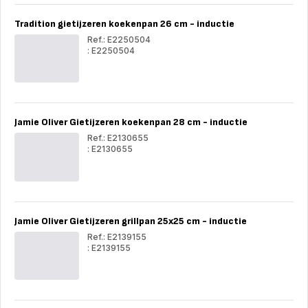
-
-
4
4
Tradition gietijzeren koekenpan 26 cm - inductie
L
L
-
-
Ref.: E2250504
inductie
indu
: E2250504
Tradition
Trad
gietijzeren
giet
koekenpan
koe
26
26
cm
cm
-
-
Jamie Oliver Gietijzeren koekenpan 28 cm - inductie
inductie
indu
Ref.: E2130655
: E2130655
Jamie
Jam
Oliver
Oli
Gietijzeren
Gie
koekenpan
koe
28
28
cm
cm
Jamie Oliver Gietijzeren grillpan 25x25 cm - inductie
-
-
inductie
indu
Ref.: E2139155
: E2139155
Jamie
Jam
Oliver
Oli
Gietijzeren
Gie
grillpan
gril
25x25
25x