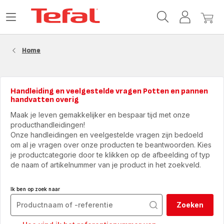
Tefal-
Open
Mijn
Mijn
startpagina
het
account
winke
menu
Home
Handleiding en veelgestelde vragen Potten en pannen
handvatten overig
Maak je leven gemakkelijker en bespaar tijd met onze
producthandleidingen!
Onze handleidingen en veelgestelde vragen zijn bedoeld
om al je vragen over onze producten te beantwoorden. Kies
je productcategorie door te klikken op de afbeelding of typ
de naam of artikelnummer van je product in het zoekveld.
Ik ben op zoek naar
Zoeken