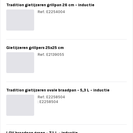
cm
cm
Tradition gietijzeren grillpan 26 cm - inductie
-
-
inductie
indu
Ref.: E2254004
Trad
giet
gril
26
cm
-
Gietijzeren grillpers 25x25 cm
indu
Ref.: E2139055
Gie
gril
25x
cm
Tradition gietijzeren ovale braadpan - 5,3 L - inductie
Ref.: E2258504
: E2258504
Tradition
Trad
gietijzeren
giet
ovale
ova
braadpan
bra
-
-
5,3
5,3
LOV braadpan groen - 7,1 L - inductie
L