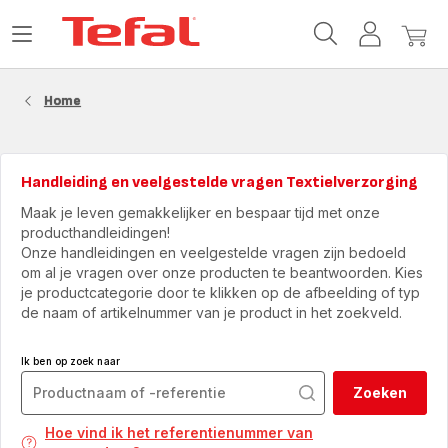
Tefal-
Open
Mijn
Mijn
startpagina
het
account
winke
menu
Home
Handleiding en veelgestelde vragen Textielverzorging
Maak je leven gemakkelijker en bespaar tijd met onze
producthandleidingen!
Onze handleidingen en veelgestelde vragen zijn bedoeld
om al je vragen over onze producten te beantwoorden. Kies
je productcategorie door te klikken op de afbeelding of typ
de naam of artikelnummer van je product in het zoekveld.
Ik ben op zoek naar
Zoeken
Hoe vind ik het referentienummer van